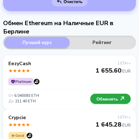
Очистить
Обмен Ethereum на Наличные EUR в
Берлине
Лучший курс
Рейтинг
EezyCash
1 ETH =
1 655.60
EUR
Platinum
От
6.040093 ETH
Обменять
До
211.40 ETH
Crypcie
1 ETH =
1 645.28
EUR
Gold