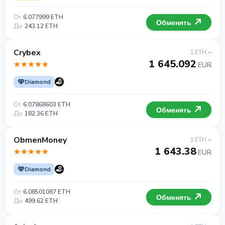
От
6.077999 ETH
Обменять
До
243.12 ETH
Crybex
1 ETH =
1 645.092
EUR
Diamond
От
6.07868603 ETH
Обменять
До
182.36 ETH
ObmenMoney
1 ETH =
1 643.38
EUR
Diamond
От
6.08501087 ETH
Обменять
До
499.62 ETH