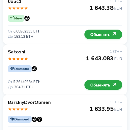
0xbc1
1 ETH =
1 643.38
EUR
New
От
6.08502333 ETH
Обменять
До
152.13 ETH
Satoshi
1 ETH =
1 643.083
EUR
Diamond
От
5.26449284 ETH
Обменять
До
304.31 ETH
BarskiyDvorObmen
1 ETH =
1 633.95
EUR
Diamond