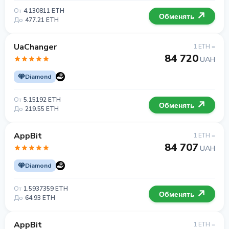
От
4.130811 ETH
Обменять
До
477.21 ETH
UaChanger
1 ETH =
84 720
UAH
Diamond
От
5.15192 ETH
Обменять
До
219.55 ETH
AppBit
1 ETH =
84 707
UAH
Diamond
От
1.5937359 ETH
Обменять
До
64.93 ETH
AppBit
1 ETH =