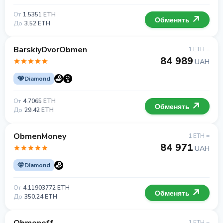
От
1.5351 ETH
Обменять
До
3.52 ETH
BarskiyDvorObmen
1 ETH =
84 989
UAH
Diamond
От
4.7065 ETH
Обменять
До
29.42 ETH
ObmenMoney
1 ETH =
84 971
UAH
Diamond
От
4.11903772 ETH
Обменять
До
350.24 ETH
1 ETH =