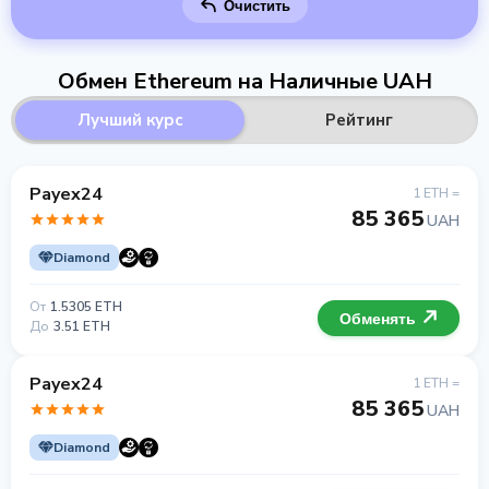
Очистить
Обмен Ethereum на Наличные UAH
Лучший курс
Рейтинг
Payex24
1 ETH =
85 365
UAH
Diamond
От
1.5305 ETH
Обменять
До
3.51 ETH
Payex24
1 ETH =
85 365
UAH
Diamond