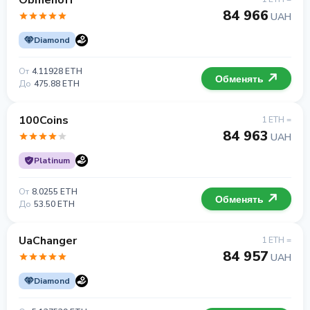
Obmenoff
84 966
UAH
Diamond
От
4.11928 ETH
Обменять
До
475.88 ETH
100Coins
1 ETH =
84 963
UAH
Platinum
От
8.0255 ETH
Обменять
До
53.50 ETH
UaChanger
1 ETH =
84 957
UAH
Diamond