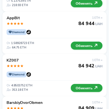
От
5.137539 ETH
Обменять
До
218.93 ETH
AppBit
1 ETH =
84 944
UAH
Diamond
От
1.58928723 ETH
Обменять
До
64.75 ETH
KZ007
1 ETH =
84 942
UAH
Diamond
От
4.8503752 ETH
Обменять
До
353.18 ETH
BarskiyDvorObmen
1 ETH =
84 909
UAH