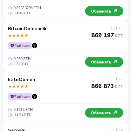
От
0.35636793 ETH
Обменять
До
34.49 ETH
BitcoinObmennik
1 ETH =
869 197
KZT
Platinum
От
0.069 ETH
Обменять
До
0.58 ETH
EliteObmen
1 ETH =
866 873
KZT
Platinum
От
0.1232 ETH
Обменять
До
11.54 ETH
Satoshi
1 ETH =