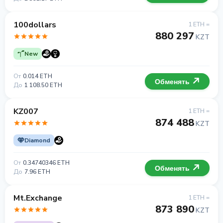
100dollars
1 ETH =
880 297
KZT
New
От
0.014 ETH
Обменять
До
1 108.50 ETH
KZ007
1 ETH =
874 488
KZT
Diamond
От
0.34740346 ETH
Обменять
До
7.96 ETH
Mt.Exchange
1 ETH =
873 890
KZT