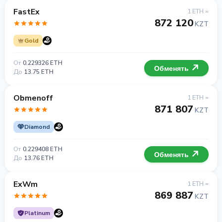
FastEx
1 ETH =
872 120
KZT
Gold
От
0.229326 ETH
Обменять
До
13.75 ETH
Obmenoff
1 ETH =
871 807
KZT
Diamond
От
0.229408 ETH
Обменять
До
13.76 ETH
ExWm
1 ETH =
869 887
KZT
Platinum