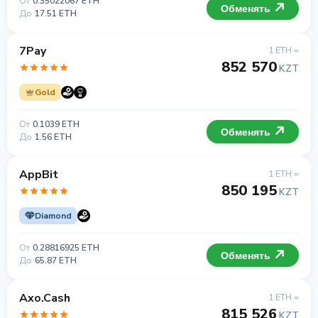
От
0.35022067 ETH
Обменять
До
17.51 ETH
7Pay
1 ETH =
852 570
KZT
Gold
От
0.1039 ETH
Обменять
До
1.56 ETH
AppBit
1 ETH =
850 195
KZT
Diamond
От
0.28816925 ETH
Обменять
До
65.87 ETH
Axo.Cash
1 ETH =
815 526
KZT