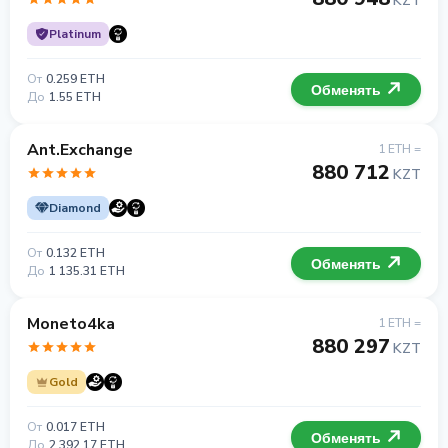
KZT
Platinum
От
0.259 ETH
Обменять
До
1.55 ETH
Ant.Exchange
1 ETH =
880 712
KZT
Diamond
От
0.132 ETH
Обменять
До
1 135.31 ETH
Moneto4ka
1 ETH =
880 297
KZT
Gold
От
0.017 ETH
Обменять
До
2 392.17 ETH