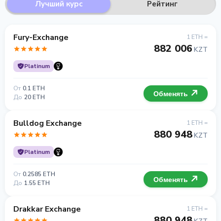
Лучший курс
Рейтинг
Fury-Exchange
1 ETH =
882 006
KZT
Platinum
От
0.1 ETH
Обменять
До
20 ETH
Bulldog Exchange
1 ETH =
880 948
KZT
Platinum
От
0.2585 ETH
Обменять
До
1.55 ETH
Drakkar Exchange
1 ETH =
880 948