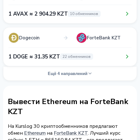
1 AVAX ≈ 2 904.29 KZT
10 обменников
Dogecoin
ForteBank KZT
1 DOGE ≈ 31.35 KZT
22 обменников
Ещё 4 направлений
Вывести Ethereum на ForteBank
KZT
На Kurslog 30 криптообменников предлагают
обмен
Ethereum
на
ForteBank KZT
. Лучший курс
сейчас 1 ETH = 865160.84 KZT - его предлагает