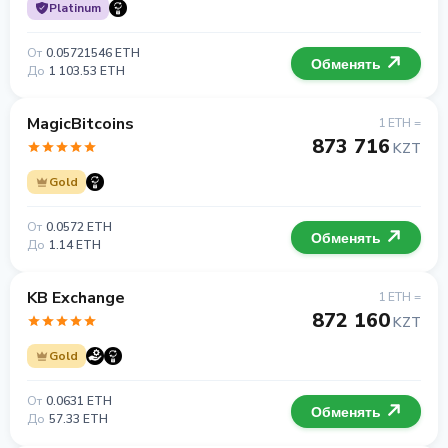
Platinum
От
0.05721546 ETH
Обменять
До
1 103.53 ETH
MagicBitcoins
1 ETH =
873 716
KZT
Gold
От
0.0572 ETH
Обменять
До
1.14 ETH
KB Exchange
1 ETH =
872 160
KZT
Gold
От
0.0631 ETH
Обменять
До
57.33 ETH