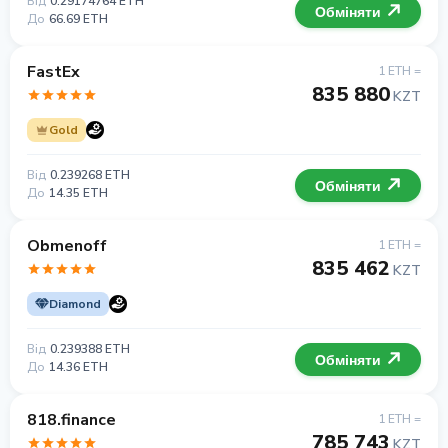
Від
0.29174764 ETH
Обміняти
До
66.69 ETH
FastEx
1 ETH =
835 880
KZT
Gold
Від
0.239268 ETH
Обміняти
До
14.35 ETH
Obmenoff
1 ETH =
835 462
KZT
Diamond
Від
0.239388 ETH
Обміняти
До
14.36 ETH
818.finance
1 ETH =
785 743
KZT