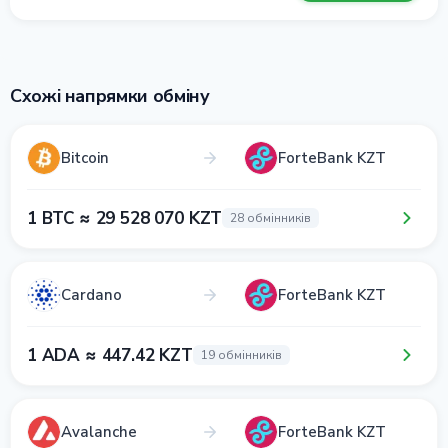
Схожі напрямки обміну
Bitcoin
ForteBank KZT
1 BTC ≈ 29 528 070 KZT
28 обмінників
Cardano
ForteBank KZT
1 ADA ≈ 447.42 KZT
19 обмінників
Avalanche
ForteBank KZT