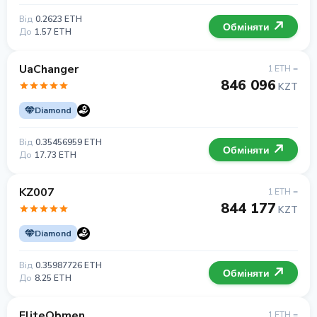
Від
0.2623 ETH
Обміняти
До
1.57 ETH
UaChanger
1 ETH =
846 096
KZT
Diamond
Від
0.35456959 ETH
Обміняти
До
17.73 ETH
KZ007
1 ETH =
844 177
KZT
Diamond
Від
0.35987726 ETH
Обміняти
До
8.25 ETH
EliteObmen
1 ETH =