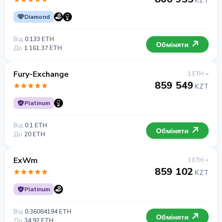
KZT
Diamond
Від
0.133 ETH
Обміняти
До
1 161.37 ETH
Fury-Exchange
1 ETH =
859 549
KZT
Platinum
Від
0.1 ETH
Обміняти
До
20 ETH
ExWm
1 ETH =
859 102
KZT
Platinum
Від
0.36084194 ETH
Обміняти
До
34.92 ETH