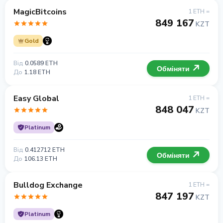
MagicBitcoins
1 ETH =
849 167
KZT
Gold
Від
0.0589 ETH
Обміняти
До
1.18 ETH
Easy Global
1 ETH =
848 047
KZT
Platinum
Від
0.412712 ETH
Обміняти
До
106.13 ETH
Bulldog Exchange
1 ETH =
847 197
KZT
Platinum