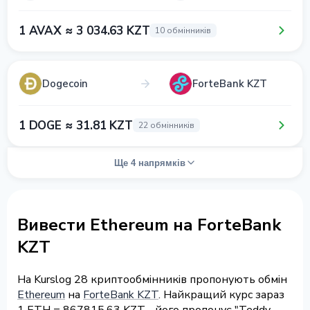
1 AVAX ≈ 3 034.63 KZT
10 обмінників
Dogecoin
ForteBank KZT
1 DOGE ≈ 31.81 KZT
22 обмінників
Ще 4 напрямків
Вивести Ethereum на ForteBank
KZT
На Kurslog 28 криптообмінників пропонують обмін
Ethereum
на
ForteBank KZT
. Найкращий курс зараз
1 ETH = 867815.63 KZT - його пропонує "Teddy