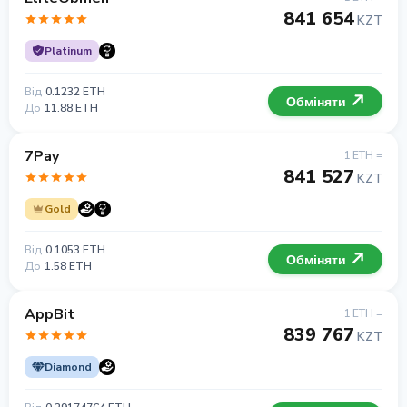
841 654
KZT
Platinum
Від
0.1232 ETH
Обміняти
До
11.88 ETH
7Pay
1 ETH =
841 527
KZT
Gold
Від
0.1053 ETH
Обміняти
До
1.58 ETH
AppBit
1 ETH =
839 767
KZT
Diamond