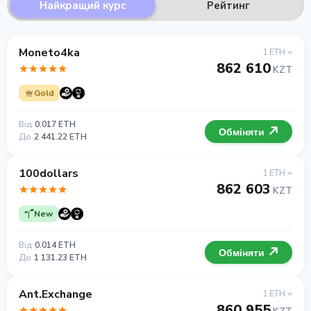
Найкращий курс
Рейтинг
Moneto4ka
1 ETH =
862 610
KZT
Gold
Від
0.017 ETH
Обміняти
До
2 441.22 ETH
100dollars
1 ETH =
862 603
KZT
New
Від
0.014 ETH
Обміняти
До
1 131.23 ETH
Ant.Exchange
1 ETH =
860 955