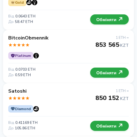
Gold
Від
0.0643 ETH
Обміняти
До
58.47 ETH
BitcoinObmennik
1 ETH =
853 565
KZT
Platinum
Від
0.0703 ETH
Обміняти
До
0.59 ETH
Satoshi
1 ETH =
850 152
KZT
Diamond
Від
0.41169 ETH
Обміняти
До
105.86 ETH