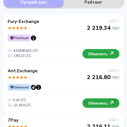
Лучший курс
Рейтинг
Fury-Exchange
1 LTC =
2 219.34
TRY
Platinum
От
4.50585415 LTC
Обменять
До
180.23 LTC
Ant.Exchange
1 LTC =
2 216.80
TRY
Diamond
От
5.42 LTC
Обменять
До
21 810 LTC
7Pay
1 LTC =
2 216.11