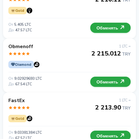
TRY
Gold
От
5.405 LTC
Обменять
До
47.57 LTC
Obmenoff
1 LTC =
2 215.012
TRY
Diamond
От
9.02929693 LTC
Обменять
До
67.54 LTC
FastEx
1 LTC =
2 213.90
TRY
Gold
От
9.03381384 LTC
Обменять
До
67.57 LTC