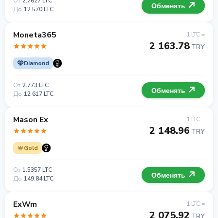
От
2.7627 LTC
Обменять
До
12 570 LTC
Moneta365
1 LTC =
2 163.78
TRY
Diamond
От
2.773 LTC
Обменять
До
12 617 LTC
Mason Ex
1 LTC =
2 148.96
TRY
Gold
От
1.5357 LTC
Обменять
До
149.84 LTC
ExWm
1 LTC =
2 075.92
TRY