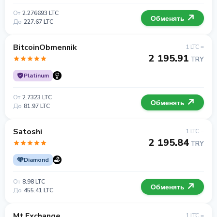
От
2.276693 LTC
Обменять
До
227.67 LTC
BitcoinObmennik
1 LTC =
2 195.91
TRY
Platinum
От
2.7323 LTC
Обменять
До
81.97 LTC
Satoshi
1 LTC =
2 195.84
TRY
Diamond
От
8.98 LTC
Обменять
До
455.41 LTC
Mt.Exchange
1 LTC =