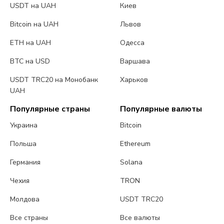
USDT на UAH
Киев
Bitcoin на UAH
Львов
ETH на UAH
Одесса
BTC на USD
Варшава
USDT TRC20 на Монобанк
Харьков
UAH
Популярные страны
Популярные валюты
Украина
Bitcoin
Польша
Ethereum
Германия
Solana
Чехия
TRON
Молдова
USDT TRC20
Все страны
Все валюты