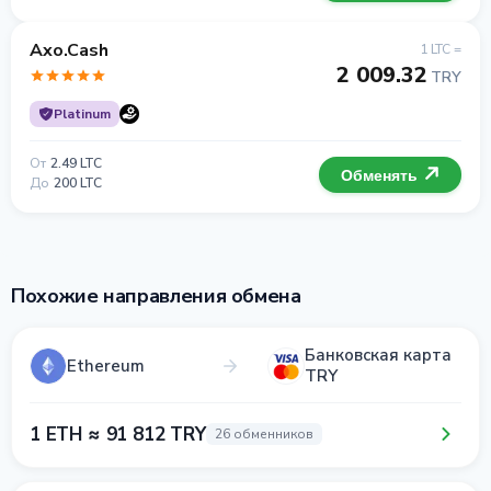
Axo.Cash
1 LTC =
2 009.32
TRY
Platinum
От
2.49 LTC
Обменять
До
200 LTC
Похожие направления обмена
Банковская карта
Ethereum
TRY
1 ETH ≈ 91 812 TRY
26 обменников