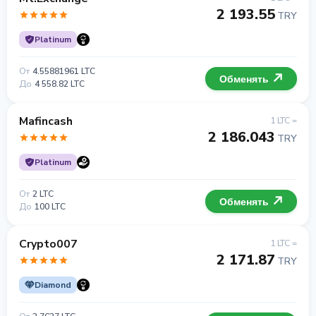
2 193.55
TRY
Platinum
От
4.55881961 LTC
Обменять
До
4 558.82 LTC
Mafincash
1 LTC =
2 186.043
TRY
Platinum
От
2 LTC
Обменять
До
100 LTC
Crypto007
1 LTC =
2 171.87
TRY
Diamond