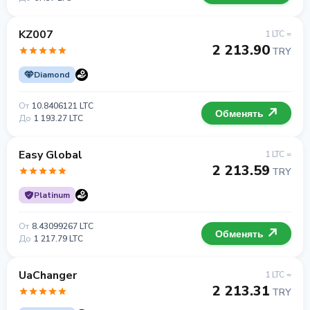
KZ007
1 LTC =
2 213.90
TRY
Diamond
От
10.8406121 LTC
Обменять
До
1 193.27 LTC
Easy Global
1 LTC =
2 213.59
TRY
Platinum
От
8.43099267 LTC
Обменять
До
1 217.79 LTC
UaChanger
1 LTC =
2 213.31
TRY