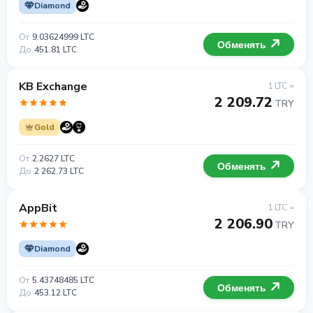
Diamond
От
9.03624999 LTC
Обменять
До
451.81 LTC
KB Exchange
1 LTC =
2 209.72
TRY
Gold
От
2.2627 LTC
Обменять
До
2 262.73 LTC
AppBit
1 LTC =
2 206.90
TRY
Diamond
От
5.43748485 LTC
Обменять
До
453.12 LTC