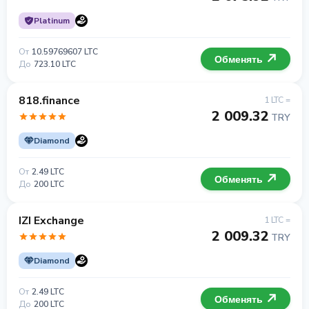
Platinum
От
10.59769607 LTC
Обменять
До
723.10 LTC
818.finance
1 LTC =
2 009.32
TRY
Diamond
От
2.49 LTC
Обменять
До
200 LTC
IZI Exchange
1 LTC =
2 009.32
TRY
Diamond
От
2.49 LTC
Обменять
До
200 LTC