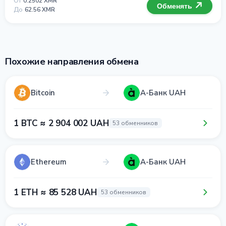
От
0.2502 XMR
Обменять
До
62.56 XMR
Похожие направления обмена
Bitcoin
А-Банк UAH
1 BTC ≈ 2 904 002 UAH
53 обменников
Ethereum
А-Банк UAH
1 ETH ≈ 85 528 UAH
53 обменников