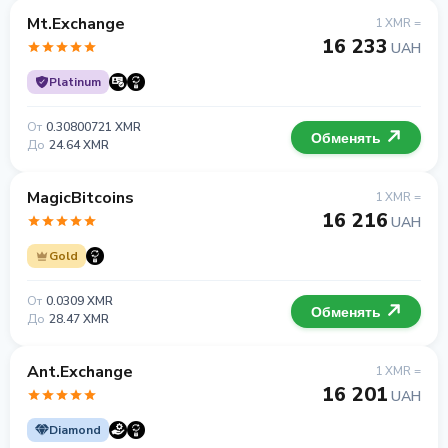
Mt.Exchange
1 XMR =
16 233
UAH
Platinum
От
0.30800721 XMR
Обменять
До
24.64 XMR
MagicBitcoins
1 XMR =
16 216
UAH
Gold
От
0.0309 XMR
Обменять
До
28.47 XMR
Ant.Exchange
1 XMR =
16 201
UAH
Diamond