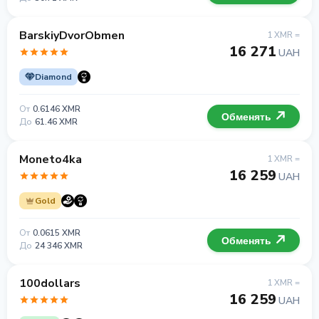
BarskiyDvorObmen
1 XMR =
16 271
UAH
Diamond
От
0.6146 XMR
Обменять
До
61.46 XMR
Moneto4ka
1 XMR =
16 259
UAH
Gold
От
0.0615 XMR
Обменять
До
24 346 XMR
100dollars
1 XMR =
16 259
UAH