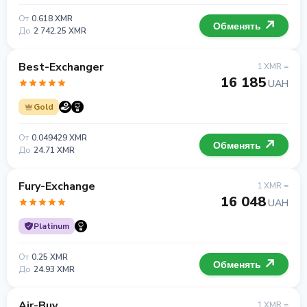
От
0.618 XMR
Обменять
До
2 742.25 XMR
Best-Exchanger
1 XMR =
16 185
UAH
Gold
От
0.049429 XMR
Обменять
До
24.71 XMR
Fury-Exchange
1 XMR =
16 048
UAH
Platinum
От
0.25 XMR
Обменять
До
24.93 XMR
Air-Buy
1 XMR =