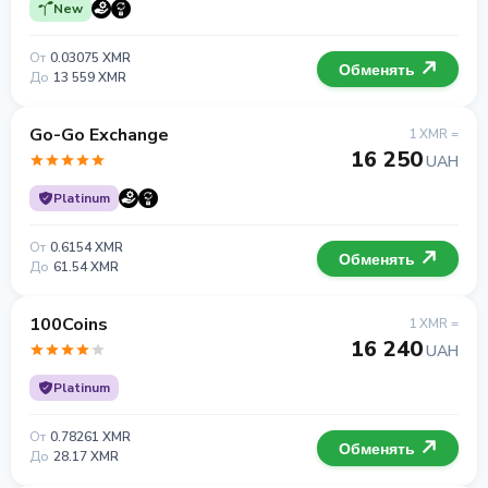
New
От
0.03075 XMR
Обменять
До
13 559 XMR
Go-Go Exchange
1 XMR =
16 250
UAH
Platinum
От
0.6154 XMR
Обменять
До
61.54 XMR
100Coins
1 XMR =
16 240
UAH
Platinum
От
0.78261 XMR
Обменять
До
28.17 XMR