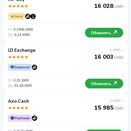
16 028
UAH
Gold
От
0.2496 XMR
Обменять
До
6.24 XMR
IZI Exchange
1 XMR =
16 003
UAH
Diamond
От
0.25 XMR
Обменять
До
62.49 XMR
Axo.Cash
1 XMR =
15 985
UAH
Platinum