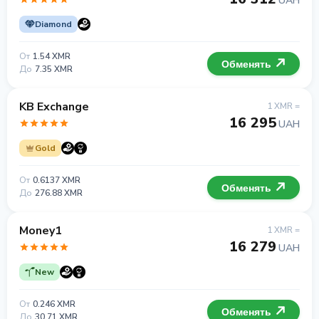
UAH
Diamond
От
1.54 XMR
Обменять
До
7.35 XMR
KB Exchange
1 XMR =
16 295
UAH
Gold
От
0.6137 XMR
Обменять
До
276.88 XMR
Money1
1 XMR =
16 279
UAH
New
От
0.246 XMR
Обменять
До
30.71 XMR