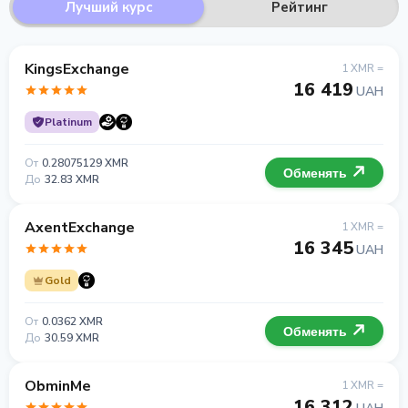
Лучший курс
Рейтинг
KingsExchange
1 XMR =
16 419
UAH
Platinum
От
0.28075129 XMR
Обменять
До
32.83 XMR
AxentExchange
1 XMR =
16 345
UAH
Gold
От
0.0362 XMR
Обменять
До
30.59 XMR
ObminMe
1 XMR =
16 312