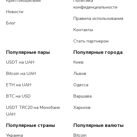
Криптокошельки
Политика
конфиденциальности
Новости
Правила использования
Блог
Контакты
Стать партнером
Популярные пары
Популярные города
USDT на UAH
Киев
Bitcoin на UAH
Львов
ETH на UAH
Одесса
BTC на USD
Варшава
USDT TRC20 на Монобанк
Харьков
UAH
Популярные страны
Популярные валюты
Украина
Bitcoin