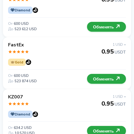
USDT
Diamond
От
600 USD
Обменять
До
523 612 USD
FastEx
1 USD =
0.95
USDT
Gold
От
600 USD
Обменять
До
523 874 USD
KZ007
1 USD =
0.95
USDT
Diamond
От
634.2 USD
Обменять
До
10 570 USD