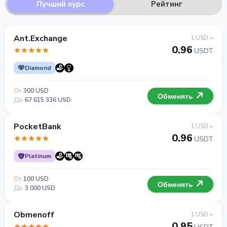
Лучший курс
Рейтинг
Ant.Exchange
1 USD =
0.96
USDT
Diamond
От
300 USD
Обменять
До
67 615 336 USD
PocketBank
1 USD =
0.96
USDT
Platinum
От
100 USD
Обменять
До
3 000 USD
Obmenoff
1 USD =
0.95