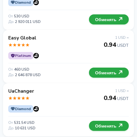
Diamond
От
530 USD
Обменять
До
2 920 011 USD
Easy Global
1 USD =
0.94
USDT
Platinum
От
460 USD
Обменять
До
2 646 878 USD
UaChanger
1 USD =
0.94
USDT
Diamond
От
531.54 USD
Обменять
До
10 631 USD