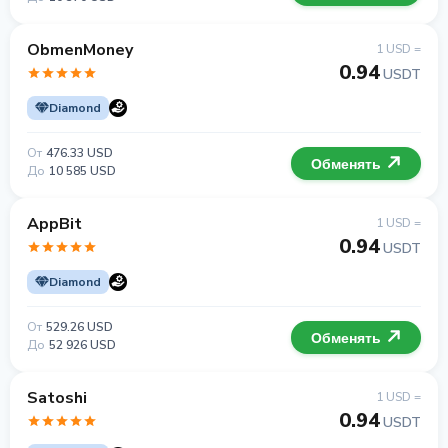
ObmenMoney
1 USD =
0.94
USDT
Diamond
От
476.33 USD
Обменять
До
10 585 USD
AppBit
1 USD =
0.94
USDT
Diamond
От
529.26 USD
Обменять
До
52 926 USD
Satoshi
1 USD =
0.94
USDT