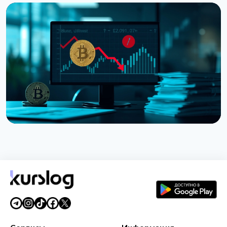
НОВОСТЬ
Ведущий CNBC Джим Крамер продает Bitcoin из-
за квантовой угрозы от IBM
5 августа 2026 г.
4 мин чтения
НОВОСТЬ
Strategy получила убыток $8,22 млрд во втором
квартале из-за падения Bitcoin
31 июля 2026 г.
5 мин чтения