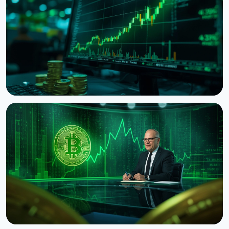
НОВОСТЬ
Bitcoin показывает death cross несмотря на
скачок до $65 300 на данных США
8 августа 2026 г.
5 мин чтения