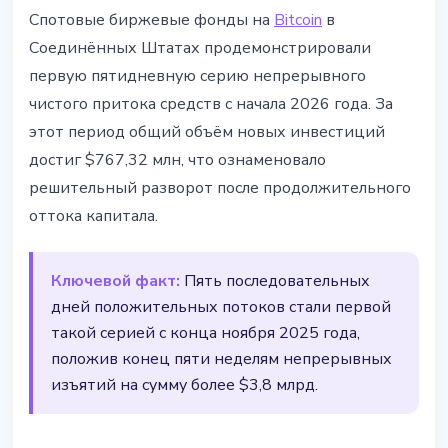
BITCOIN
Спотовые биржевые фонды на
Bitcoin
в
Bitcoin ETF зафиксировали
Соединённых Штатах продемонстрировали
первую пятидневную серию
первую пятидневную серию непрерывного
притока на $767 млн
чистого притока средств с начала 2026 года. За
этот период общий объём новых инвестиций
14 марта 2026 г.
2 мин чтения
достиг $767,32 млн, что ознаменовало
Наталия Дорофеева
решительный разворот после продолжительного
оттока капитала.
Ключевой факт:
Пять последовательных
дней положительных потоков стали первой
такой серией с конца ноября 2025 года,
положив конец пяти неделям непрерывных
изъятий на сумму более $3,8 млрд.