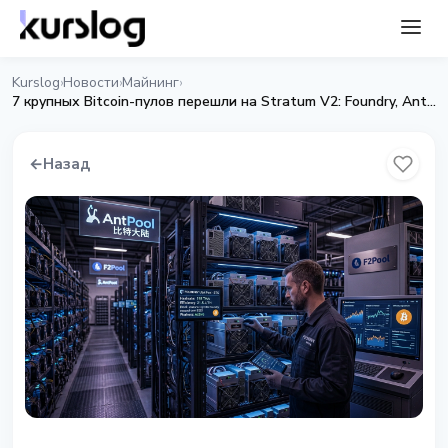
Kurslog
Новости
Майнинг
›
›
›
7 крупных Bitcoin-пулов перешли на Stratum V2: Foundry, AntPool и MARA
←
Назад