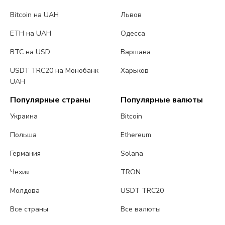
Bitcoin на UAH
Львов
ETH на UAH
Одесса
BTC на USD
Варшава
USDT TRC20 на Монобанк
Харьков
UAH
Популярные страны
Популярные валюты
Украина
Bitcoin
Польша
Ethereum
Германия
Solana
Чехия
TRON
Молдова
USDT TRC20
Все страны
Все валюты