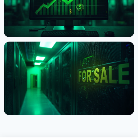
НОВОСТЬ
Хедж-фонд Ашенбреннера продал акции
майнеров на $1 млрд, IREN взлетел на 27%
30 июля 2026 г.
4 мин чтения
НОВОСТЬ
Poolin подал на банкротство по разделу 11: что