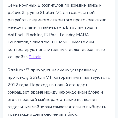
МАЙНИНГ
Семь крупных Bitcoin-пулов присоединились к
7 крупных Bitcoin-пулов перешли
рабочей группе Stratum V2 для совместной
на Stratum V2: Foundry, AntPool и
разработки единого открытого протокола связи
MARA
между пулами и майнерами. В группу вошли
AntPool, Block Inc, F2Pool, Foundry, MARA
10 мая 2026 г.
3 мин чтения
Foundation, SpiderPool и DMND. Вместе они
Наталия Дорофеева
контролируют значительную долю глобального
хешрейта
Bitcoin
.
Stratum V2 приходит на смену устаревшему
протоколу Stratum V1, которым пулы пользуются с
2012 года. Переход на новый стандарт
сокращает время между нахождением блока и
его отправкой майнерам, а также позволяет
отдельным майнерам самостоятельно выбирать
транзакции для включения в блок.