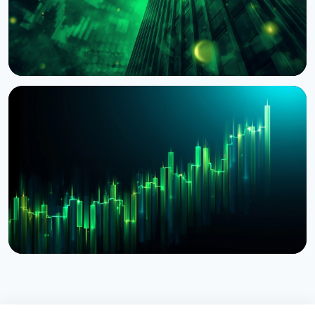
НОВОСТЬ
BlackRock токенизировал доступ к $311 млрд
денежных фондов Европы через Kinexys
JPMorgan
4 августа 2026 г.
5 мин чтения
НОВОСТЬ
BlackRock запустил токенизированные фонды
BSTBL и BRSRV для резервов стейблкоинов