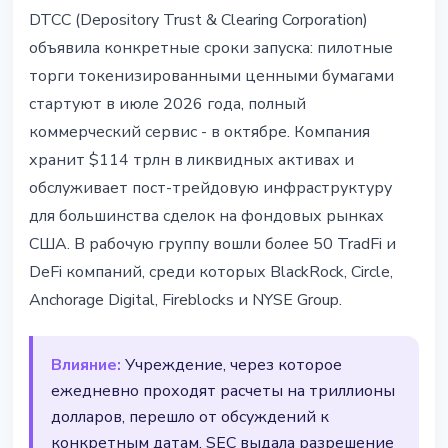
ИНСТИТУЦИИ
DTCC (Depository Trust & Clearing Corporation)
DTCC токенизирует ценные
объявила конкретные сроки запуска: пилотные
бумаги: пилот в июле, полный
торги токенизированными ценными бумагами
запуск в октябре 2026
стартуют в июле 2026 года, полный
коммерческий сервис - в октябре. Компания
5 мая 2026 г.
4 мин чтения
хранит $114 трлн в ликвидных активах и
Наталия Дорофеева
обслуживает пост-трейдовую инфраструктуру
для большинства сделок на фондовых рынках
США. В рабочую группу вошли более 50 TradFi и
DeFi компаний, среди которых BlackRock, Circle,
Anchorage Digital, Fireblocks и NYSE Group.
Влияние:
Учреждение, через которое
ежедневно проходят расчеты на триллионы
долларов, перешло от обсуждений к
конкретным датам. SEC выдала разрешение