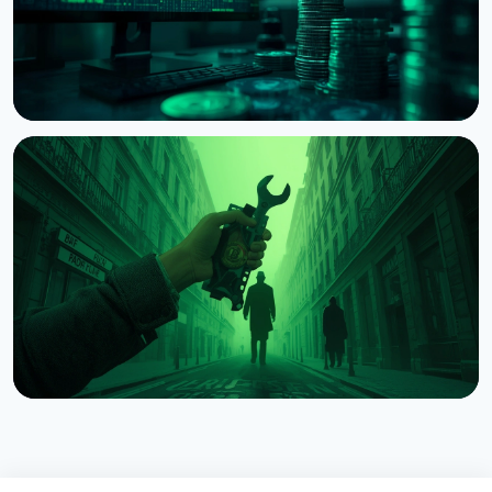
НОВОСТЬ
Суд США разрешил Bybit искать следы 1,5 млрд
долларов после взлома КНДР
8 августа 2026 г.
4 мин чтения
НОВОСТЬ
Нападения на владельцев криптовалюты:
Chainalysis насчитала $30 млн убытков за