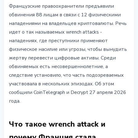
БЕЗОПАСНОСТЬ
Французские правоохранители предъявили
Франция: 88 обвинений за 12
обвинения 88 лицам в связи с 12 физическими
крипто-ограблений, среди
нападениями на владельцев криптовалюты. Речь
фигурантов есть
идет о так называемых wrench attacks -
несовершеннолетние
нападениях, где преступники применяют
физическое насилие или угрозы, чтобы вынудить
27 апреля 2026 г.
3 мин чтения
жертву перевести цифровые активы. Среди
Наталия Дорофеева
обвиняемых есть несовершеннолетние, а
следствие установило, что часть подозреваемых
участвовала в нескольких эпизодах. Об этом
сообщили CoinTelegraph и Decrypt 27 апреля 2026
года.
Что такое wrench attack и
почему Франция стала