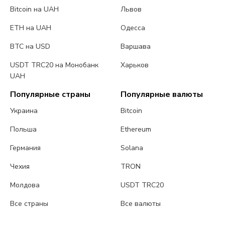
Bitcoin на UAH
Львов
ETH на UAH
Одесса
BTC на USD
Варшава
USDT TRC20 на Монобанк
Харьков
UAH
Популярные страны
Популярные валюты
Украина
Bitcoin
Польша
Ethereum
Германия
Solana
Чехия
TRON
Молдова
USDT TRC20
Все страны
Все валюты