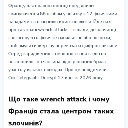
БЕЗПЕКА
Французькі правоохоронці пред'явили
Франція: 88 звинувачень за 12
звинувачення 88 особам у зв'язку з 12 фізичними
крипто-нападів, серед
нападами на власників криптовалюти. Йдеться
підозрюваних є неповнолітні
про так звані wrench attacks - напади, де злочинці
застосовують фізичне насильство або погрози,
27 квітня 2026 р.
3 хв читання
щоб змусити жертву переказати цифрові активи.
Наталія Дорофєєва
Серед заряджених є неповнолітні, а слідство
встановило, що частина підозрюваних брала
участь у кількох епізодах. Про це повідомили
CoinTelegraph і Decrypt 27 квітня 2026 року.
Що таке wrench attack і чому
Франція стала центром таких
злочинів?