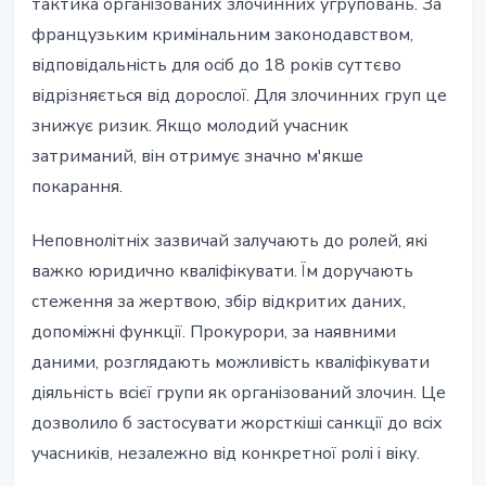
тактика організованих злочинних угруповань. За
французьким кримінальним законодавством,
відповідальність для осіб до 18 років суттєво
відрізняється від дорослої. Для злочинних груп це
знижує ризик. Якщо молодий учасник
затриманий, він отримує значно м'якше
покарання.
Неповнолітніх зазвичай залучають до ролей, які
важко юридично кваліфікувати. Їм доручають
стеження за жертвою, збір відкритих даних,
допоміжні функції. Прокурори, за наявними
даними, розглядають можливість кваліфікувати
діяльність всієї групи як організований злочин. Це
дозволило б застосувати жорсткіші санкції до всіх
учасників, незалежно від конкретної ролі і віку.