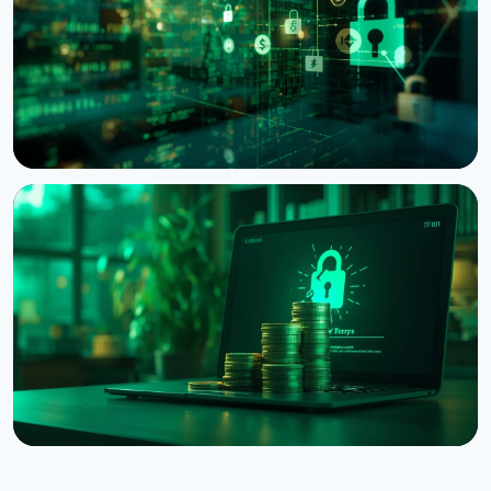
6 серпня 2026 р.
4 хв читання
НОВИНА
Bitcoin Red Team: ШІ знайшов 4962 вразливості у
Bitcoin-проєктах за 30 годин
6 серпня 2026 р.
5 хв читання
НОВИНА