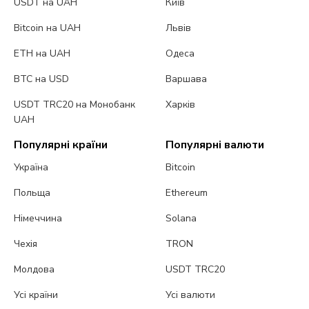
USDT на UAH
Київ
Bitcoin на UAH
Львів
ETH на UAH
Одеса
BTC на USD
Варшава
USDT TRC20 на Монобанк
Харків
UAH
Популярні країни
Популярні валюти
Україна
Bitcoin
Польща
Ethereum
Німеччина
Solana
Чехія
TRON
Молдова
USDT TRC20
Усі країни
Усі валюти