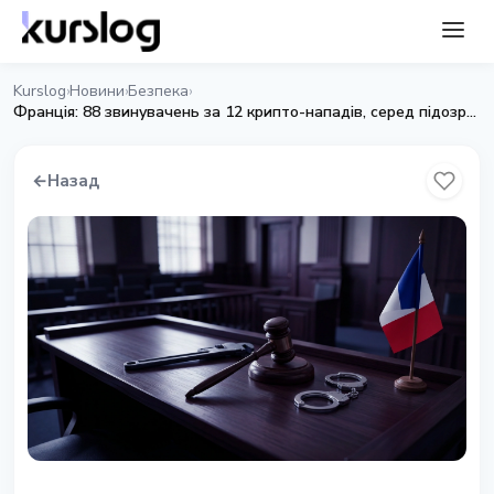
Kurslog
Новини
Безпека
›
›
›
Франція: 88 звинувачень за 12 крипто-нападів, серед підозрюваних є неповнолітні
←
Назад