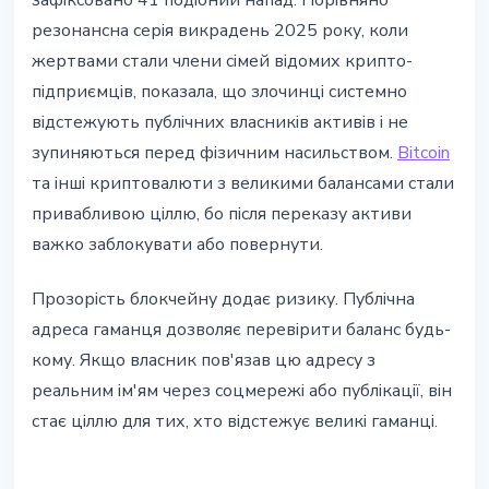
зафіксовано 41 подібний напад. Порівняно
резонансна серія викрадень 2025 року, коли
жертвами стали члени сімей відомих крипто-
підприємців, показала, що злочинці системно
відстежують публічних власників активів і не
зупиняються перед фізичним насильством.
Bitcoin
та інші криптовалюти з великими балансами стали
привабливою ціллю, бо після переказу активи
важко заблокувати або повернути.
Прозорість блокчейну додає ризику. Публічна
адреса гаманця дозволяє перевірити баланс будь-
кому. Якщо власник пов'язав цю адресу з
реальним ім'ям через соцмережі або публікації, він
стає ціллю для тих, хто відстежує великі гаманці.