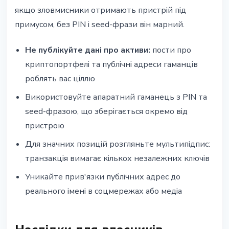
якщо зловмисники отримають пристрій під
примусом, без PIN і seed-фрази він марний.
Не публікуйте дані про активи:
пости про
криптопортфелі та публічні адреси гаманців
роблять вас ціллю
Використовуйте апаратний гаманець з PIN та
seed-фразою, що зберігається окремо від
пристрою
Для значних позицій розгляньте мультипідпис:
транзакція вимагає кількох незалежних ключів
Уникайте прив'язки публічних адрес до
реального імені в соцмережах або медіа