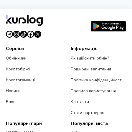
Злом Coldcard сягнув $114 мільйонів: четверта
хвиля атаки і попередження CZ
3 серпня 2026 р.
5 хв читання
Сервіси
Інформація
Обмінники
Як здійснити обмін?
Криптобіржі
Поширені запитання
Криптогаманці
Політика конфіденційності
Новини
Правила користування
Блог
Контакти
Стати партнером
Популярні пари
Популярні міста