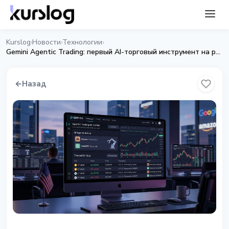
Kurslog
Новости
Технологии
›
›
›
Gemini Agentic Trading: первый AI-торговый инструмент на регулируемой бирже США
←
Назад