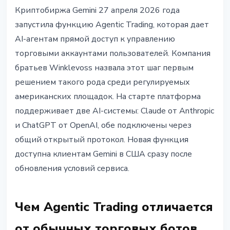
ТЕХНОЛОГИИ
Криптобиржа Gemini 27 апреля 2026 года
Gemini запустила Agentic Trading:
запустила функцию Agentic Trading, которая дает
AI-агенты управляют крипто-
AI-агентам прямой доступ к управлению
аккаунтами
торговыми аккаунтами пользователей. Компания
братьев Winklevoss назвала этот шаг первым
27 апреля 2026 г.
4 мин чтения
решением такого рода среди регулируемых
Наталия Дорофеева
американских площадок. На старте платформа
поддерживает две AI-системы: Claude от Anthropic
и ChatGPT от OpenAI, обе подключены через
общий открытый протокол. Новая функция
доступна клиентам Gemini в США сразу после
обновления условий сервиса.
Чем Agentic Trading отличается
от обычных торговых ботов