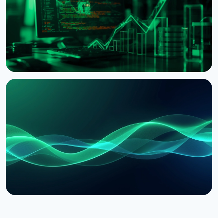
5 августа 2026 г.
4 мин чтения
НОВОСТЬ
XRP Ledger возвращает Batch и Permission
Delegation после исправления уязвимостей
1 августа 2026 г.
3 мин чтения
НОВОСТЬ