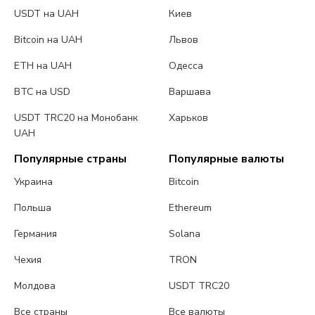
USDT на UAH
Киев
Bitcoin на UAH
Львов
ETH на UAH
Одесса
BTC на USD
Варшава
USDT TRC20 на Монобанк
Харьков
UAH
Популярные страны
Популярные валюты
Украина
Bitcoin
Польша
Ethereum
Германия
Solana
Чехия
TRON
Молдова
USDT TRC20
Все страны
Все валюты