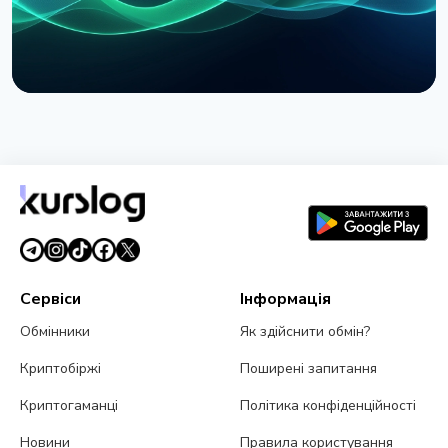
НОВИНА
MoonPay запустила PayBox: гаманець зі штучним
інтелектом у ChatGPT і Claude
30 липня 2026 р.
4 хв читання
Сервіси
Інформація
Обмінники
Як здійснити обмін?
Криптобіржі
Поширені запитання
Криптогаманці
Політика конфіденційності
Новини
Правила користування