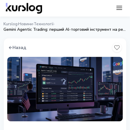
Kurslog
Новини
Технології
›
›
›
Gemini Agentic Trading: перший AI-торговий інструмент на регульованій біржі США
←
Назад