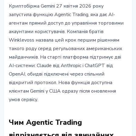
ТЕХНОЛОГІЇ
Криптобіржа Gemini 27 квітня 2026 року
Gemini запустила Agentic Trading:
запустила функцію Agentic Trading, яка дає AI-
AI-агенти управляють крипто-
агентам прямий доступ до управління торговими
акаунтами
акаунтами користувачів. Компанія братів
Winklevoss назвала цей крок першим рішенням
27 квітня 2026 р.
4 хв читання
такого роду серед регульованих американських
Наталія Дорофєєва
майданчиків. На старті платформа підтримує дві
AI-системи: Claude від Anthropic і ChatGPT від
OpenAI, обидві підключені через спільний
відкритий протокол. Нова функція доступна
клієнтам Gemini у США одразу після оновлення
умов сервісу.
Чим Agentic Trading
відрізняється від звичайних