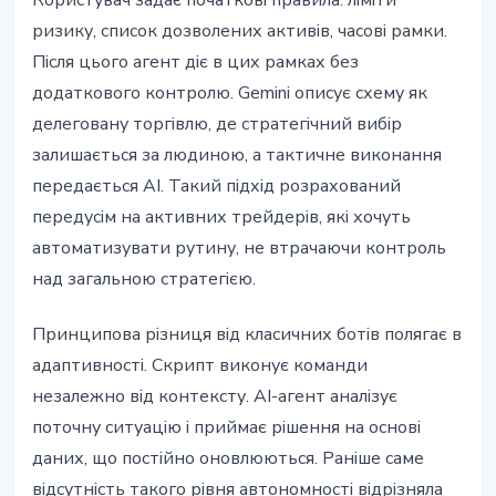
Користувач задає початкові правила: ліміти
ризику, список дозволених активів, часові рамки.
Після цього агент діє в цих рамках без
додаткового контролю. Gemini описує схему як
делеговану торгівлю, де стратегічний вибір
залишається за людиною, а тактичне виконання
передається AI. Такий підхід розрахований
передусім на активних трейдерів, які хочуть
автоматизувати рутину, не втрачаючи контроль
над загальною стратегією.
Принципова різниця від класичних ботів полягає в
адаптивності. Скрипт виконує команди
незалежно від контексту. AI-агент аналізує
поточну ситуацію і приймає рішення на основі
даних, що постійно оновлюються. Раніше саме
відсутність такого рівня автономності відрізняла