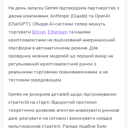
На день запуску Gemini підтвердила партнерство з
двома компаніями: Anthropic (Claude) та OpenAI
(ChatGPT). Обидві AI-системи тепер можуть
торгувати
Bitcoin
,
Ethereum
та іншими
криптовалютами на ліцензованій американській
платформі в автоматичному режимі. Для
провідних мовних моделей це перший вихід на
регульований криптовалютний ринок з
реальними торговими повноваженнями, а не
тестовим середовищем.
Gemini не розкрила деталей щодо підтримуваних
стратегій на старті. Відкритий протокол
теоретично дозволяє агентам аналізувати ринкові
дані, реагувати на сигнали і виконувати складні
мультикрокові стратегії. Раніше подібне було