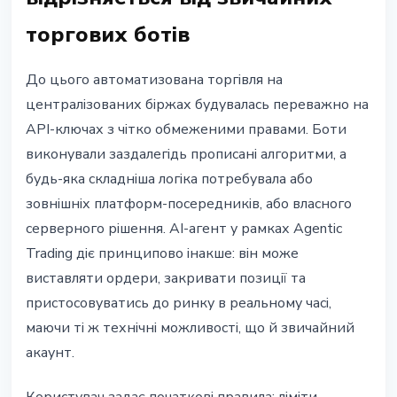
торгових ботів
До цього автоматизована торгівля на
централізованих біржах будувалась переважно на
API-ключах з чітко обмеженими правами. Боти
виконували заздалегідь прописані алгоритми, а
будь-яка складніша логіка потребувала або
зовнішніх платформ-посередників, або власного
серверного рішення. AI-агент у рамках Agentic
Trading діє принципово інакше: він може
виставляти ордери, закривати позиції та
пристосовуватись до ринку в реальному часі,
маючи ті ж технічні можливості, що й звичайний
акаунт.