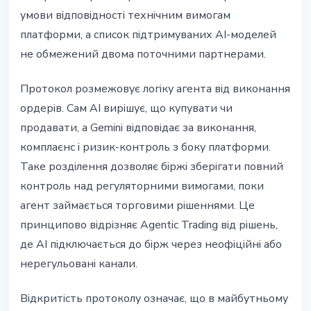
умови відповідності технічним вимогам
платформи, а список підтримуваних AI-моделей
не обмежений двома поточними партнерами.
Протокол розмежовує логіку агента від виконання
ордерів. Сам AI вирішує, що купувати чи
продавати, а Gemini відповідає за виконання,
комплаєнс і ризик-контроль з боку платформи.
Таке розділення дозволяє біржі зберігати повний
контроль над регуляторними вимогами, поки
агент займається торговими рішеннями. Це
принципово відрізняє Agentic Trading від рішень,
де AI підключається до бірж через неофіційні або
нерегульовані канали.
Відкритість протоколу означає, що в майбутньому