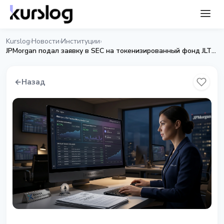
Kurslog
Новости
Институции
›
›
›
JPMorgan подал заявку в SEC на токенизированный фонд JLTXX на Ethereum
←
Назад