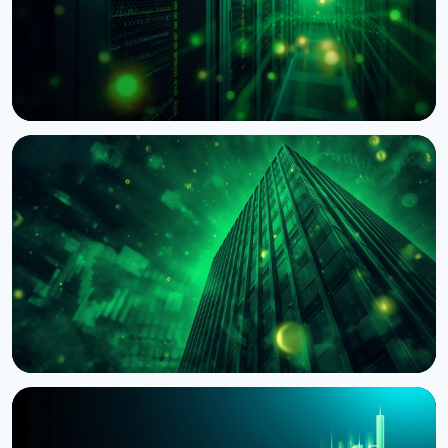
НОВОСТЬ
BNY Mellon запускает стейкинг для
институциональных клиентов вместе с Galaxy
4 августа 2026 г.
4 мин чтения
НОВОСТЬ
BlackRock токенизировал доступ к $311 млрд