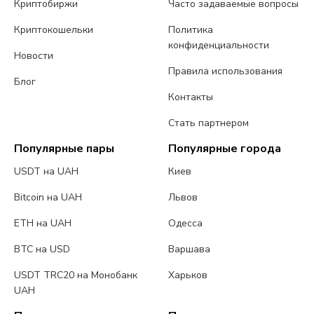
Криптобиржи
Часто задаваемые вопросы
Криптокошельки
Политика
конфиденциальности
Новости
Правила использования
Блог
Контакты
Стать партнером
Популярные пары
Популярные города
USDT на UAH
Киев
Bitcoin на UAH
Львов
ETH на UAH
Одесса
BTC на USD
Варшава
USDT TRC20 на Монобанк
Харьков
UAH