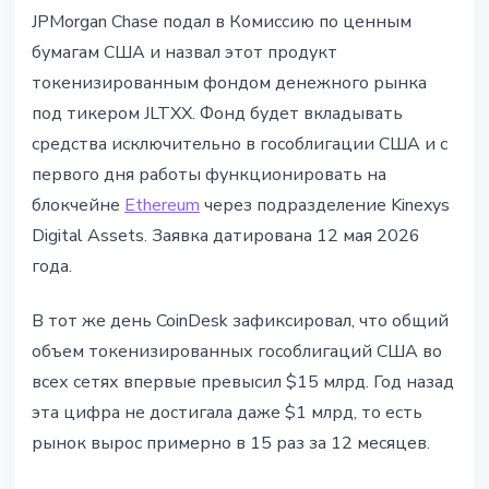
ИНСТИТУЦИИ
JPMorgan Chase подал в Комиссию по ценным
JPMorgan подал в SEC заявку на
бумагам США и назвал этот продукт
токенизированный фонд
токенизированным фондом денежного рынка
денежного рынка JLTXX
под тикером JLTXX. Фонд будет вкладывать
средства исключительно в гособлигации США и с
13 мая 2026 г.
4 мин чтения
первого дня работы функционировать на
Наталия Дорофеева
блокчейне
Ethereum
через подразделение Kinexys
Digital Assets. Заявка датирована 12 мая 2026
года.
В тот же день CoinDesk зафиксировал, что общий
объем токенизированных гособлигаций США во
всех сетях впервые превысил $15 млрд. Год назад
эта цифра не достигала даже $1 млрд, то есть
рынок вырос примерно в 15 раз за 12 месяцев.