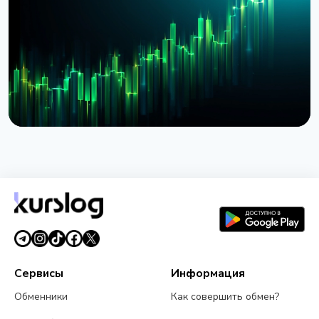
денежных фондов Европы через Kinexys
JPMorgan
4 августа 2026 г.
5 мин чтения
НОВОСТЬ
BlackRock запустил токенизированные фонды
BSTBL и BRSRV для резервов стейблкоинов
3 августа 2026 г.
5 мин чтения
Сервисы
Информация
Обменники
Как совершить обмен?