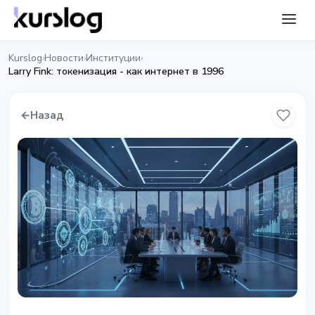
Kurslog
Новости
Институции
›
›
›
Larry Fink: токенизация - как интернет в 1996
←
Назад