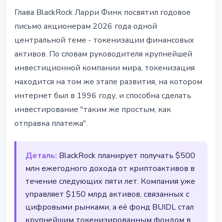
ИНСТИТУЦИИ
Глава BlackRock Ларри Финк посвятил годовое
Larry Fink сравнил токенизацию с
письмо акционерам 2026 года одной
интернетом 1996 - BlackRock
центральной теме - токенизации финансовых
прогнозирует $500 млн
активов. По словам руководителя крупнейшей
инвестиционной компании мира, токенизация
24 марта 2026 г.
3 мин чтения
находится на том же этапе развития, на котором
Наталия Дорофеева
интернет был в 1996 году, и способна сделать
инвестирование "таким же простым, как
отправка платежа".
Деталь:
BlackRock планирует получать $500
млн ежегодного дохода от криптоактивов в
течение следующих пяти лет. Компания уже
управляет $150 млрд активов, связанных с
цифровыми рынками, а её фонд BUIDL стал
крупнейшим токенизированным фондом в