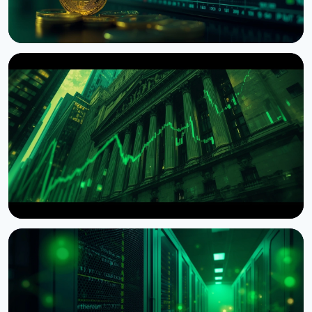
НОВОСТЬ
ETF на биткоин привлекли $1 миллиард притока
за неделю
9 августа 2026 г.
5 мин чтения
НОВОСТЬ
Wintermute получил статус брокера-дилера в
США
7 августа 2026 г.
4 мин чтения