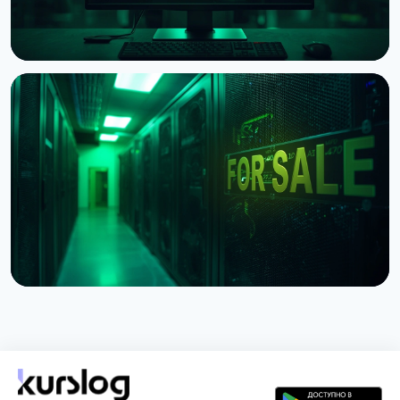
НОВОСТЬ
Хедж-фонд Ашенбреннера продал акции
майнеров на $1 млрд, IREN взлетел на 27%
30 июля 2026 г.
4 мин чтения
НОВОСТЬ
Poolin подал на банкротство по разделу 11: что
будет с майнинг-пулом
24 июля 2026 г.
4 мин чтения