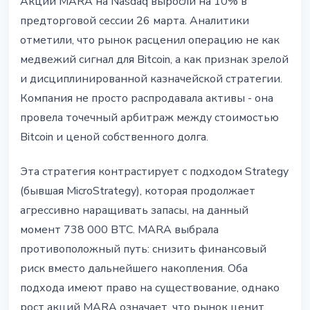
Акции MARA на Nasdaq выросли на 10% в
предторговой сессии 26 марта. Аналитики
отметили, что рынок расценил операцию не как
медвежий сигнал для Bitcoin, а как признак зрелой
и дисциплинированной казначейской стратегии.
Компания не просто распродавала активы - она
провела точечный арбитраж между стоимостью
Bitcoin и ценой собственного долга.
Эта стратегия контрастирует с подходом Strategy
(бывшая MicroStrategy), которая продолжает
агрессивно наращивать запасы, на данный
момент 738 000 BTC. MARA выбрала
противоположный путь: снизить финансовый
риск вместо дальнейшего накопления. Оба
подхода имеют право на существование, однако
рост акций MARA означает, что рынок ценит