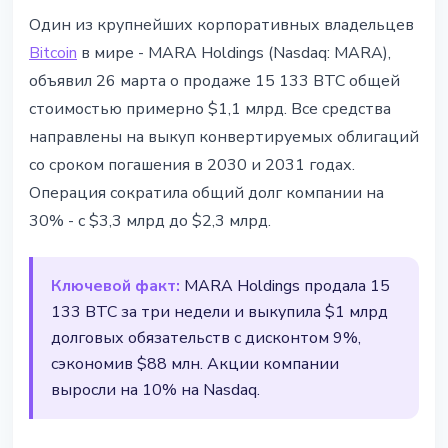
МАЙНИНГ
Один из крупнейших корпоративных владельцев
MARA Holdings продала 15 133
Bitcoin
в мире - MARA Holdings (Nasdaq: MARA),
BTC за $1,1 млрд - долг
объявил 26 марта о продаже 15 133 BTC общей
сокращён на 30%
стоимостью примерно $1,1 млрд. Все средства
направлены на выкуп конвертируемых облигаций
26 марта 2026 г.
3 мин чтения
со сроком погашения в 2030 и 2031 годах.
Наталия Дорофеева
Операция сократила общий долг компании на
30% - с $3,3 млрд до $2,3 млрд.
Ключевой факт:
MARA Holdings продала 15
133 BTC за три недели и выкупила $1 млрд
долговых обязательств с дисконтом 9%,
сэкономив $88 млн. Акции компании
выросли на 10% на Nasdaq.