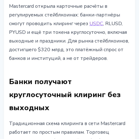
СТЕЙБЛКОИНЫ
Mastercard открыла карточные расчёты в
Mastercard подключила USDC и
регулируемых стейблкоинах: банки-партнёры
RLUSD к карточным расчётам:
смогут проводить клиринг через
USDC
, RLUSD,
что изменилось для рынка
PYUSD и ещё три токена круглосуточно, включая
выходные и праздники. Для рынка стейблкоинов,
3 июня 2026 г.
4 мин чтения
достигшего $320 млрд, это платёжный спрос от
Наталия Дорофеева
банков и институций, а не от трейдеров.
Банки получают
круглосуточный клиринг без
выходных
Традиционная схема клиринга в сети Mastercard
работает по простым правилам. Торговец