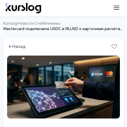
Kurslog
Новости
Стейблкоины
›
›
›
Mastercard подключила USDC и RLUSD к карточным расчётам: что изменилось для рынка
←
Назад