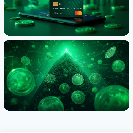
НОВОСТЬ
Western Union запустил Stablecard для
переводов в долларовом стейблкоине
6 августа 2026 г.
5 мин чтения
НОВОСТЬ
Circle назвала первых валидаторов Arc: