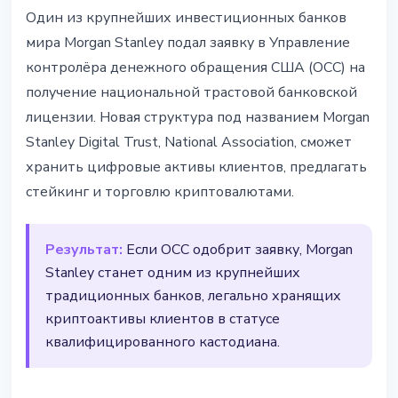
ИНСТИТУЦИИ
Один из крупнейших инвестиционных банков
Morgan Stanley подал заявку на
мира Morgan Stanley подал заявку в Управление
крипто-кастодию
контролёра денежного обращения США (OCC) на
получение национальной трастовой банковской
28 февраля 2026 г.
2 мин чтения
лицензии. Новая структура под названием Morgan
Наталия Дорофеева
Stanley Digital Trust, National Association, сможет
хранить цифровые активы клиентов, предлагать
стейкинг и торговлю криптовалютами.
Результат:
Если OCC одобрит заявку, Morgan
Stanley станет одним из крупнейших
традиционных банков, легально хранящих
криптоактивы клиентов в статусе
квалифицированного кастодиана.