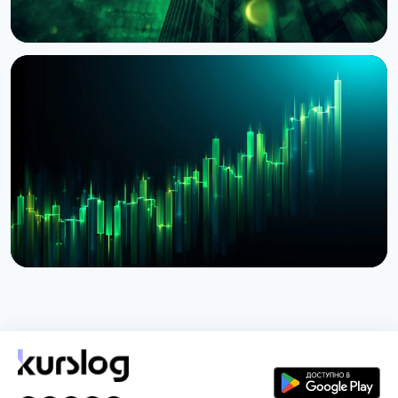
НОВОСТЬ
BlackRock токенизировал доступ к $311 млрд
денежных фондов Европы через Kinexys
JPMorgan
4 августа 2026 г.
5 мин чтения
НОВОСТЬ
BlackRock запустил токенизированные фонды
BSTBL и BRSRV для резервов стейблкоинов
3 августа 2026 г.
5 мин чтения