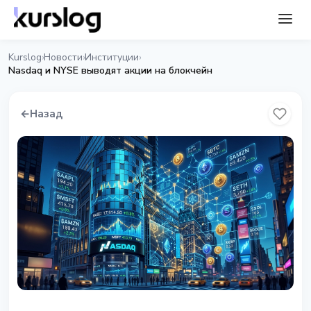
Kurslog
Новости
Институции
›
›
›
Nasdaq и NYSE выводят акции на блокчейн
←
Назад