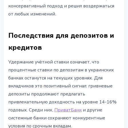
консервативный подход и решил воздержаться
от любых изменений.
Последствия для депозитов и
кредитов
Удержание учётной ставки означает, что
процентные ставки по депозитам в украинских
банках останутся на текущих уровнях. Для
вкладчиков это позитивный сигнал: гривневые
депозиты продолжают предлагать
привлекательную доходность на уровне 14-16%
годовых. Среди них,
ПриватБанк
и другие
системные банки сохраняют конкурентные
условия по срочным вкладам.