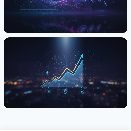
НОВОСТЬ
Закон о налогообложении криптовалют: Рада
готовит второе чтение
26 марта 2026 г.
3 мин чтения
НОВОСТЬ
Гривна стабилизировалась ниже 44 грн/$ - НБУ