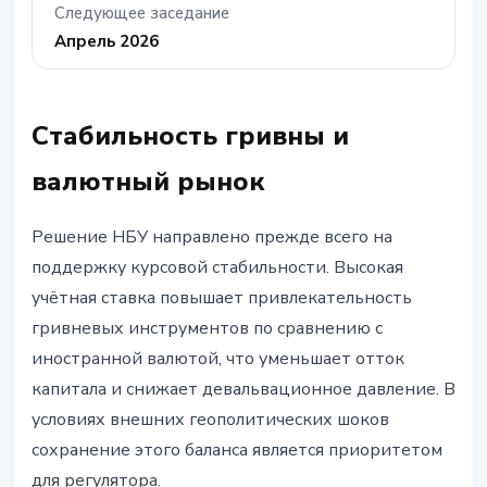
Следующее заседание
Апрель 2026
Стабильность гривны и
валютный рынок
Решение НБУ направлено прежде всего на
поддержку курсовой стабильности. Высокая
учётная ставка повышает привлекательность
гривневых инструментов по сравнению с
иностранной валютой, что уменьшает отток
капитала и снижает девальвационное давление. В
условиях внешних геополитических шоков
сохранение этого баланса является приоритетом
для регулятора.