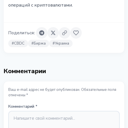
операций с криптовалютами.
Поделиться
:
#
CBDC
#
Биржа
#
Украина
Комментарии
Ваш e-mail адрес не будет опубликован. Обязательные поля
отмечены *
Комментарий
*