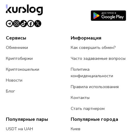
потратил рекордные $1,34 млрд
26 марта 2026 г.
3 мин чтения
Сервисы
Информация
Обменники
Как совершить обмен?
Криптобиржи
Часто задаваемые вопросы
Криптокошельки
Политика
конфиденциальности
Новости
Правила использования
Блог
Контакты
Стать партнером
Популярные пары
Популярные города
USDT на UAH
Киев