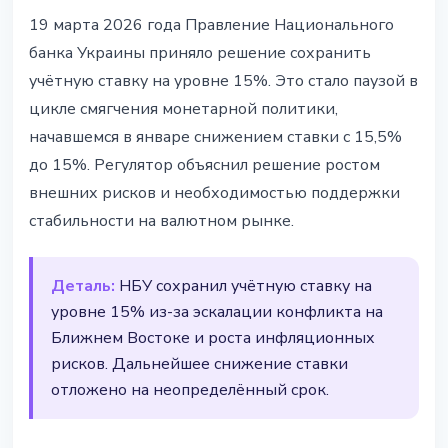
УКРАИНА
19 марта 2026 года Правление Национального
НБУ оставил учётную ставку на
банка Украины приняло решение сохранить
уровне 15% в марте 2026
учётную ставку на уровне 15%. Это стало паузой в
цикле смягчения монетарной политики,
21 марта 2026 г.
2 мин чтения
начавшемся в январе снижением ставки с 15,5%
Наталия Дорофеева
до 15%. Регулятор объяснил решение ростом
внешних рисков и необходимостью поддержки
стабильности на валютном рынке.
Деталь:
НБУ сохранил учётную ставку на
уровне 15% из-за эскалации конфликта на
Ближнем Востоке и роста инфляционных
рисков. Дальнейшее снижение ставки
отложено на неопределённый срок.