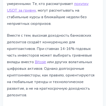
умеренными. Те, кто рассматривает
покупку
USDT за гривну
, могут рассчитывать на
стабильные курсы в ближайшие недели без
неприятных сюрпризов.
Вместе с тем, высокая доходность банковских
депозитов создаёт конкуренцию для
криптоактивов. При ставках 14-16% годовых
часть инвесторов может выбирать гривневые
вклады вместо
Bitcoin
или других волатильных
цифровых активов. Однако долгосрочные
криптоинвесторы, как правило, ориентируются
на глобальные тренды и технологическое
развитие, а не на краткосрочную доходность
депозитов.