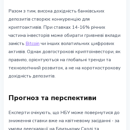
Разом з тим, висока дохідність банківських
депозитів створює конкуренцію для
криптоактивів. При ставках 14-16% річних
частина інвесторів може обирати гривневі вклади
замість
Bitcoin
чи інших волатильних цифрових
активів. Однак довгострокові криптоінвестори, як
правило, орієнтуються на глобальні тренди та
технологічний розвиток, а не на короткострокову
дохідність депозитів.
Прогноз та перспективи
Експерти очікують, що НБУ може повернутися до
зниження ставки вже на квітневому засіданні - за
умови деескалації на Близькому Сході та