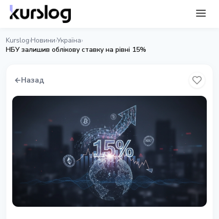
Kurslog
Новини
Україна
›
›
›
НБУ залишив облікову ставку на рівні 15%
←
Назад