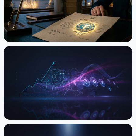
НОВИНА
Україна вперше передала вилучену крипту в
управління ARMA: $8.3 млн USDT
29 червня 2026 р.
3 хв читання
НОВИНА