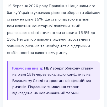
УКРАЇНА
19 березня 2026 року Правління Національного
НБУ залишив облікову ставку на
банку України ухвалило рішення зберегти облікову
рівні 15% у березні 2026
ставку на рівні 15%. Це стало паузою в циклі
пом'якшення монетарної політики, який
21 березня 2026 р.
2 хв читання
розпочався в січні зниженням ставки з 15,5% до
Наталія Дорофєєва
15%. Регулятор пояснив рішення зростанням
зовнішніх ризиків та необхідністю підтримки
стабільності на валютному ринку.
Ключовий вивід:
НБУ зберіг облікову ставку
на рівні 15% через ескалацію конфлікту на
Близькому Сході та зростання інфляційних
ризиків. Подальше зниження ставки
відкладене на невизначений термін.