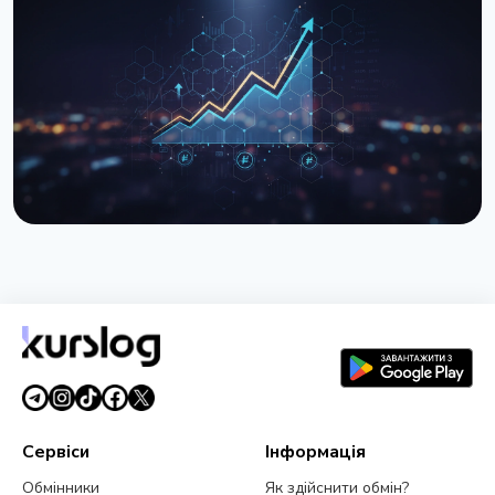
Закон про оподаткування криптовалют: Рада
готує друге читання
26 березня 2026 р.
3 хв читання
НОВИНА
Гривня стабілізувалась нижче 44 грн/$ - НБУ
витратив рекордні $1,34 млрд
26 березня 2026 р.
3 хв читання
Сервіси
Інформація
Обмінники
Як здійснити обмін?