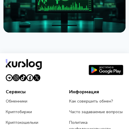
НОВОСТЬ
Strategy представила Net Bitcoin Per Share:
новую метрику для оценки биткоин-резерва
26 июля 2026 г.
4 мин чтения
Сервисы
Информация
Обменники
Как совершить обмен?
Криптобиржи
Часто задаваемые вопросы
Криптокошельки
Политика
конфиденциальности