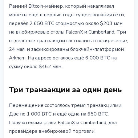
BITCOIN
Ранний Bitcoin-майнер, который накапливал
Satoshi-era майнер перевёл $203
монеты ещё в первые годы существования сети,
млн в Bitcoin на OTC-столы
перевёл 2 650 BTC стоимостью около $203 млн
на внебиржевые столы FalconX и Cumberland. Три
25 мая 2026 г.
4 мин чтения
отдельные транзакции состоялись в воскресенье,
Наталия Дорофеева
24 мая, и зафиксированы блокчейн-платформой
Arkham. На адресе осталось ещё 6 000 BTC на
сумму около $462 млн.
Три транзакции за один день
Перемещение состоялось тремя транзакциями.
Две по 1 000 BTC и ещё одна на 650 BTC.
Получателями стали FalconX и Cumberland, два
провайдера внебиржевой торговли,