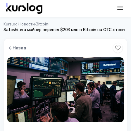
Kurslog
Новости
Bitcoin
›
›
›
Satoshi-era майнер перевёл $203 млн в Bitcoin на OTC-столы
←
Назад