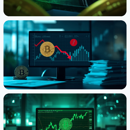
НОВОСТЬ
Ведущий CNBC Джим Крамер продает Bitcoin из-
за квантовой угрозы от IBM
5 августа 2026 г.
4 мин чтения
НОВОСТЬ
Strategy получила убыток $8,22 млрд во втором
квартале из-за падения Bitcoin
31 июля 2026 г.
5 мин чтения