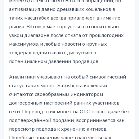
менее 0,013% от всего Bitcoin в обращении, но
активизация давно дремавших кошельков в
таких масштабах всегда привлекает внимание
рынка. Bitcoin в мае торгуется в относительно
узком диапазоне после отката от прошлогодних
максимумов, и любые новости о крупных
холдерах подпитывают дискуссию о
потенциальном давлении продавцов.
Аналитики указывают на особый символический
статус таких монет. Satoshi-era кошельки
считаются своеобразным индикатором
долгосрочных настроений ранних участников
сети. Перевод этих монет на OTC-столы, даже без
подтверждённой продажи, воспринимается как
пересмотр подхода к хранению активов.
Подобные движения чаще трактуются как