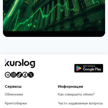
9 августа 2026 г.
5 мин чтения
НОВОСТЬ
Wintermute получил статус брокера-дилера в
США
7 августа 2026 г.
4 мин чтения
Сервисы
Информация
Обменники
Как совершить обмен?
Криптобиржи
Часто задаваемые вопросы