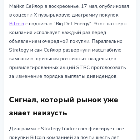
ИНСТИТУЦИИ
Майкл Сейлор в воскресенье, 17 мая, опубликовал
Saylor сигнализирует новую
в соцсети X пузырьковую диаграмму покупок
покупку BTC: Strategy давит на
Bitcoin
с подписью "Big Dot Energy". Этот паттерн
розничных владельцев STRC
компания использует каждый раз перед
объявлением очередной покупки. Параллельно
17 мая 2026 г.
2 мин чтения
Strategy и сам Сейлор развернули масштабную
Наталия Дорофеева
кампанию, призывая розничных владельцев
привилегированных акций STRC проголосовать
за изменение порядка выплаты дивидендов.
Сигнал, который рынок уже
знает наизусть
Диаграмма с StrategyTracker.com фиксирует все
покупки Bitcoin компанией за почти шесть лет.