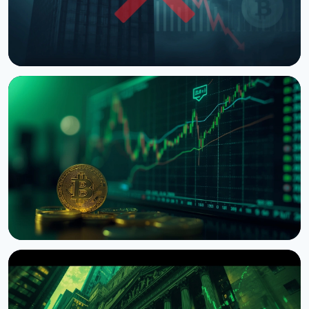
НОВОСТЬ
Trump Media разорвала соглашение с Crypto.com
по CRO Treasury
10 августа 2026 г.
4 мин чтения
НОВОСТЬ
ETF на биткоин привлекли $1 миллиард притока
за неделю