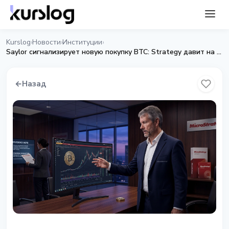
Kurslog
Новости
Институции
›
›
›
Saylor сигнализирует новую покупку BTC: Strategy давит на розничных владельцев STRC
←
Назад