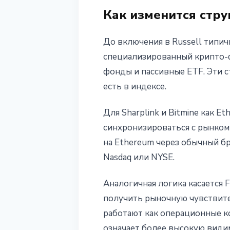
Как изменится стру
До включения в Russell типи
специализированный крипто-ф
фонды и пассивные ETF. Эти 
есть в индексе.
Для Sharplink и Bitmine как E
синхронизироваться с рынко
на Ethereum через обычный бр
Nasdaq или NYSE.
Аналогичная логика касается 
получить рыночную чувствитель
работают как операционные ко
означает более высокую видим