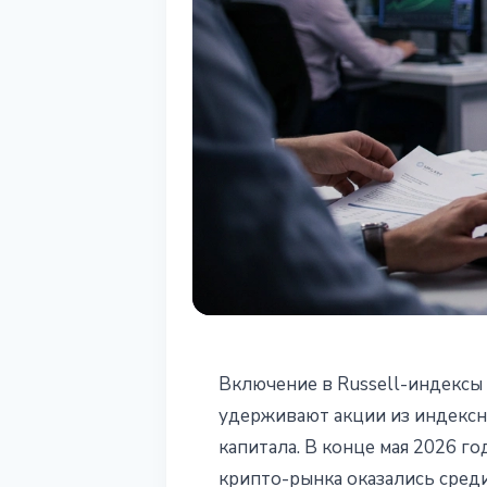
ИНСТИТУЦИИ
Включение в Russell-индексы 
Sharplink, Bitm
удерживают акции из индексн
капитала. В конце мая 2026 г
предварительн
крипто-рынка оказались среди 