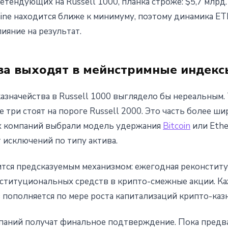
претендующих на Russell 1000, планка строже: $5,7 млрд. 
mine находится ближе к минимуму, поэтому динамика 
ияние на результат.
ва выходят в мейнстримные индекс
азначейства в Russell 1000 выглядело бы нереальным. 
три стоят на пороге Russell 2000. Это часть более шир
х компаний выбрали модель удержания
Bitcoin
или Ethe
т исключений по типу актива.
ится предсказуемым механизмом: ежегодная реконститу
нституциональных средств в крипто-смежные акции. К
пополняется по мере роста капитализаций крипто-казн
мпаний получат финальное подтверждение. Пока предва