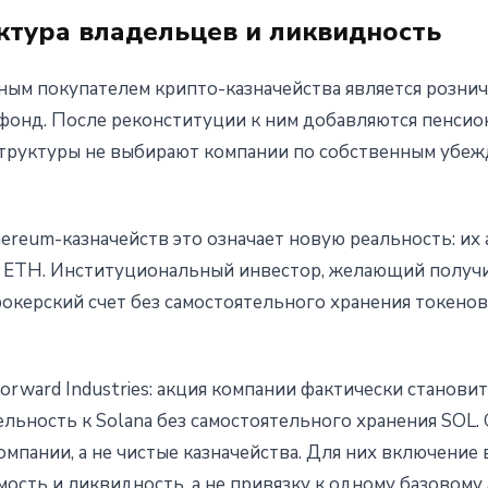
ктура владельцев и ликвидность
чным покупателем крипто-казначейства является розни
онд. После реконституции к ним добавляются пенсио
структуры не выбирают компании по собственным убежд
thereum-казначейств это означает новую реальность: их
м ETH. Институциональный инвестор, желающий получ
окерский счет без самостоятельного хранения токенов
Forward Industries: акция компании фактически станов
ность к Solana без самостоятельного хранения SOL. Ga
мпании, а не чистые казначейства. Для них включение 
ость и ликвидность, а не привязку к одному базовому 