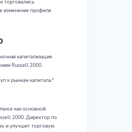
ее торговались
е изменение профиля
0
ночная капитализация
иям Russell 2000.
п к рынкам капитала."
лансе как основной
sell 2000. Директор по
зу и улучшит торговую