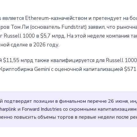
es является Ethereum-казначейством и претендует на б
ов Том Ли (основатель Fundstrat) заявил, что рыночна
Russell 1000 в $5,7 млрд. На этой неделе компания т
ой сделке в 2026 году.
ей $11,55 млрд также квалифицируется для Russell 100
t. Криптобиржа Gemini с оценочной капитализацией $571
й подтвердят позиции в финальном перечне 26 июня, ин
harplink и Forward Industries со скромными капитализаци
венно повысить объемы торгов в первые недели после ре