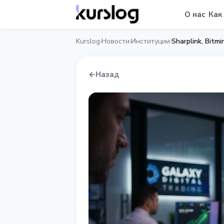
О нас
Как
Kurslog
Новости
Институции
Sharplink, Bitm
›
›
›
←
Назад