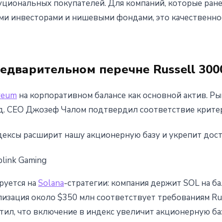
уциональных покупателей. Для компаний, которые ран
и инвесторами и нишевыми фондами, это качественно
едварительном перечне Russell 300
reum
на корпоративном балансе как основной актив. Ры
рд. CEO Джозеф Чалом подтвердил соответствие критер
дексы расширит нашу акционерную базу и укрепит досту
link Gaming
ируется на
Solana
-стратегии: компания держит SOL на ба
изация около $350 млн соответствует требованиям Rus
тил, что включение в индекс увеличит акционерную ба