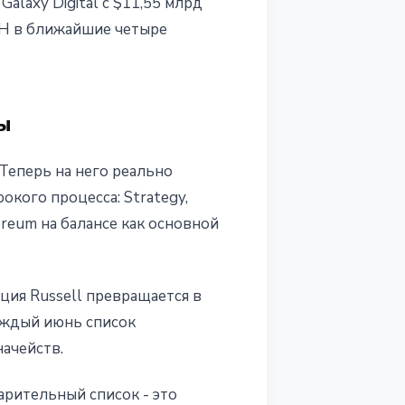
Galaxy Digital с $11,55 млрд
ETH в ближайшие четыре
ы
Теперь на него реально
окого процесса: Strategy,
reum на балансе как основной
ция Russell превращается в
аждый июнь список
ачейств.
рительный список - это