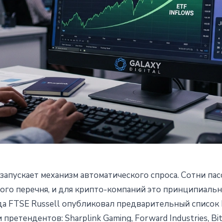
запускает механизм автоматического спроса. Сотни па
ine и Galaxy Digital в
ого перечня, и для крипто-компаний это принципиаль
ода FTSE Russell опубликовал предварительный список R
ом Russell 3000
претендентов: Sharplink Gaming, Forward Industries, Bi