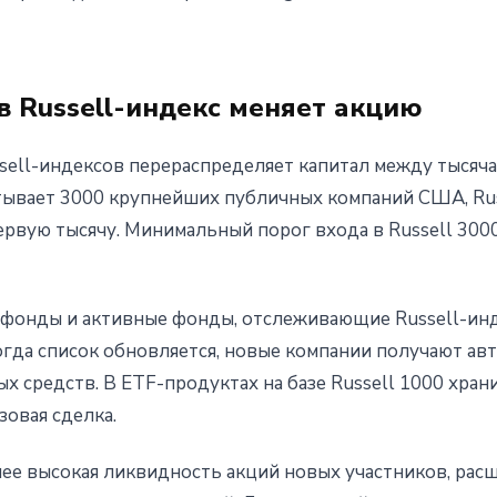
 Russell-индекс меняет акцию
ell-индексов перераспределяет капитал между тысячам
атывает 3000 крупнейших публичных компаний США, Rus
первую тысячу. Минимальный порог входа в Russell 300
фонды и активные фонды, отслеживающие Russell-инд
огда список обновляется, новые компании получают а
х средств. В ETF-продуктах на базе Russell 1000 хран
зовая сделка.
ее высокая ликвидность акций новых участников, рас