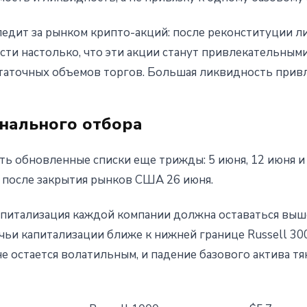
ледит за рынком крипто-акций: после реконституции л
асти настолько, что эти акции станут привлекательным
статочных объемов торгов. Большая ликвидность прив
инального отбора
ть обновленные списки еще трижды: 5 июня, 12 июня и
у после закрытия рынков США 26 июня.
апитализация каждой компании должна оставаться выш
s, чьи капитализации ближе к нижней границе Russell 300
 остается волатильным, и падение базового актива тя