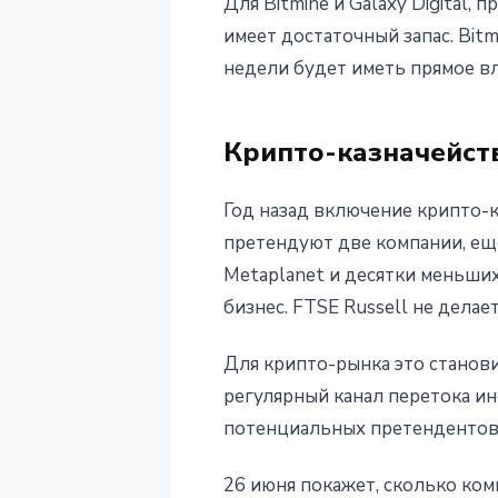
Для Bitmine и Galaxy Digital, 
имеет достаточный запас. Bit
недели будет иметь прямое вл
Крипто-казначейст
Год назад включение крипто-к
претендуют две компании, еще 
Metaplanet и десятки меньши
бизнес. FTSE Russell не делае
Для крипто-рынка это станов
регулярный канал перетока и
потенциальных претендентов 
26 июня покажет, сколько ко