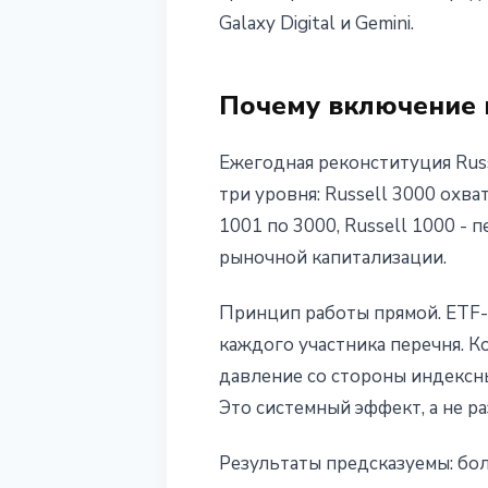
Galaxy Digital и Gemini.
27 мая 2026 г.
4 мин чтения
Почему включение в
Ежегодная реконституция Russ
три уровня: Russell 3000 охв
1001 по 3000, Russell 1000 - 
рыночной капитализации.
Принцип работы прямой. ETF-
каждого участника перечня. К
давление со стороны индексны
Это системный эффект, а не ра
Результаты предсказуемы: бол