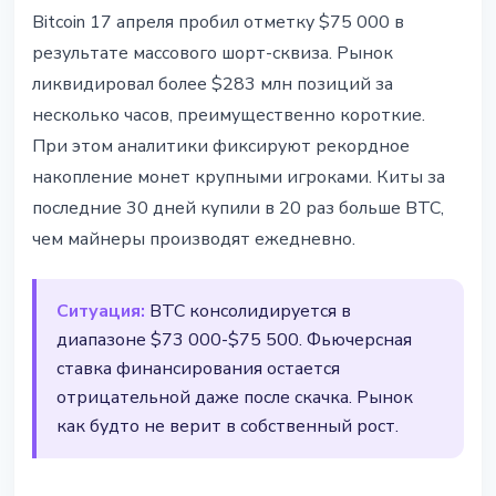
BITCOIN
Bitcoin 17 апреля пробил отметку $75 000 в
Шорт-сквиз Bitcoin: $283 млн
результате массового шорт-сквиза. Рынок
ликвидаций и цель $90 000
ликвидировал более $283 млн позиций за
несколько часов, преимущественно короткие.
17 апреля 2026 г.
2 мин чтения
При этом аналитики фиксируют рекордное
Наталия Дорофеева
накопление монет крупными игроками. Киты за
последние 30 дней купили в 20 раз больше BTC,
чем майнеры производят ежедневно.
Ситуация:
BTC консолидируется в
диапазоне $73 000-$75 500. Фьючерсная
ставка финансирования остается
отрицательной даже после скачка. Рынок
как будто не верит в собственный рост.