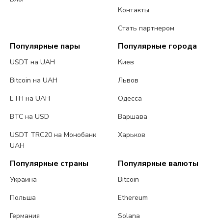
Контакты
Стать партнером
Популярные пары
Популярные города
USDT на UAH
Киев
Bitcoin на UAH
Львов
ETH на UAH
Одесса
BTC на USD
Варшава
USDT TRC20 на Монобанк
Харьков
UAH
Популярные страны
Популярные валюты
Украина
Bitcoin
Польша
Ethereum
Германия
Solana