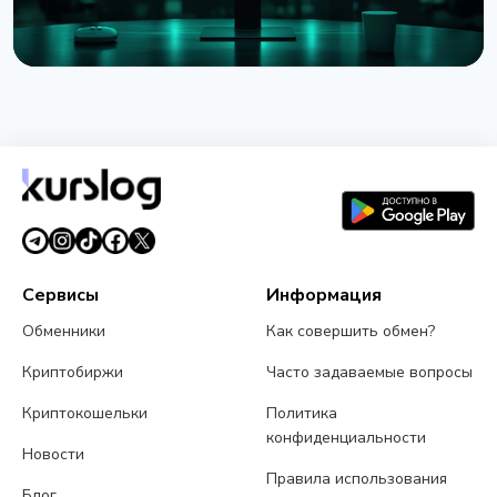
НОВОСТЬ
Strategy представила Net Bitcoin Per Share:
новую метрику для оценки биткоин-резерва
26 июля 2026 г.
4 мин чтения
Сервисы
Информация
Обменники
Как совершить обмен?
Криптобиржи
Часто задаваемые вопросы
Криптокошельки
Политика
конфиденциальности
Новости
Правила использования
Блог