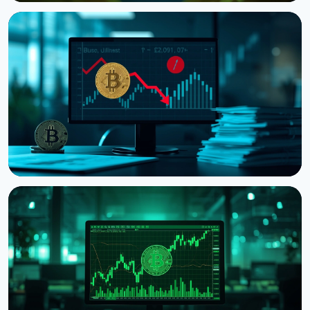
НОВОСТЬ
Ведущий CNBC Джим Крамер продает Bitcoin из-
за квантовой угрозы от IBM
5 августа 2026 г.
4 мин чтения
НОВОСТЬ
Strategy получила убыток $8,22 млрд во втором
квартале из-за падения Bitcoin
31 июля 2026 г.
5 мин чтения