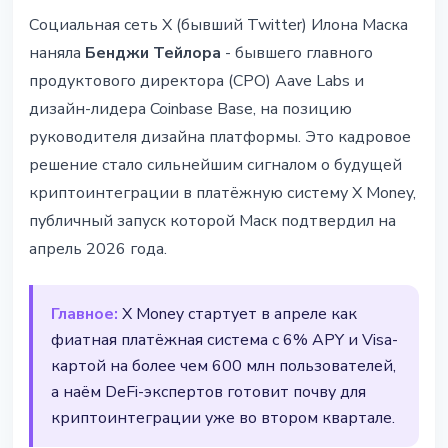
ТЕХНОЛОГИИ
Социальная сеть X (бывший Twitter) Илона Маска
X Money нанял криптоветерана
наняла
Бенджи Тейлора
- бывшего главного
из Aave - Маск запускает
продуктового директора (CPO) Aave Labs и
платежи в апреле
дизайн-лидера Coinbase Base, на позицию
руководителя дизайна платформы. Это кадровое
26 марта 2026 г.
4 мин чтения
решение стало сильнейшим сигналом о будущей
Наталия Дорофеева
криптоинтеграции в платёжную систему X Money,
публичный запуск которой Маск подтвердил на
апрель 2026 года.
Главное:
X Money стартует в апреле как
фиатная платёжная система с 6% APY и Visa-
картой на более чем 600 млн пользователей,
а наём DeFi-экспертов готовит почву для
криптоинтеграции уже во втором квартале.