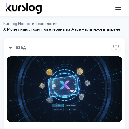
Kurslog
Новости
Технологии
›
›
›
X Money нанял криптоветерана из Aave - платежи в апреле
←
Назад