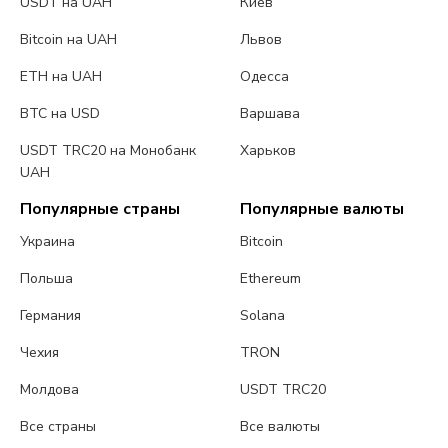
USDT на UAH
Киев
Bitcoin на UAH
Львов
ETH на UAH
Одесса
BTC на USD
Варшава
USDT TRC20 на Монобанк
Харьков
UAH
Популярные страны
Популярные валюты
Украина
Bitcoin
Польша
Ethereum
Германия
Solana
Чехия
TRON
Молдова
USDT TRC20
Все страны
Все валюты