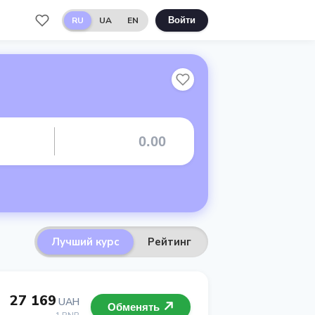
RU
UA
EN
Войти
Лучший курс
Рейтинг
27 169
UAH
Обменять