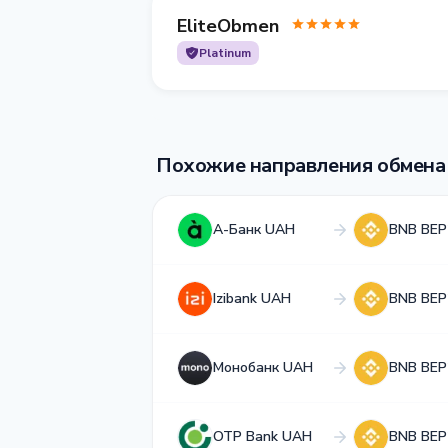
EliteObmen
Platinum
Похожие направления обмена
А-Банк UAH
BNB BEP
Izibank UAH
BNB BEP
Монобанк UAH
BNB BEP
OTP Bank UAH
BNB BEP