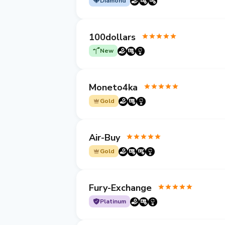
Diamond
100dollars
New
Moneto4ka
Gold
Air-Buy
Gold
Fury-Exchange
Platinum