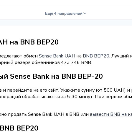
Ещё 4 направлений
AH на BNB BEP20
предлагают обмен
Sense Bank UAH
на
BNB BEP20
. Лучший 
ммарный резерв обменников 473 746 BNB.
ый Sense Bank на BNB BEP-20
и перейдите на его сайт. Укажите сумму (от 500 UAH) и
операций обрабатываются за 5-30 минут. При первом обм
жно продать Sense Bank UAH в BNB или
вывести BNB на ка
 BNB BEP20