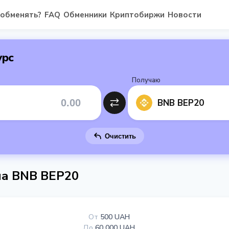
 обменять?
FAQ
Обменники
Криптобиржи
Новости
урс
Получаю
BNB BEP20
Очистить
на BNB BEP20
От
500 UAH
До
60 000 UAH