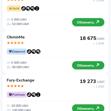
= 1 XMR
Gold
От
5 000 UAH
Обменять
До
50 000 UAH
ObminMe
18 675
UAH
= 1 XMR
Diamond
От
5 000 UAH
Обменять
До
60 000 UAH
Fury-Exchange
19 273
UAH
= 1 XMR
Platinum
От
20 000 UAH
Обменять
До
100 000 UAH