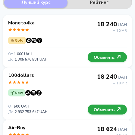
Лучший курс
Рейтинг
Moneto4ka
18 240
UAH
= 1 XMR
Gold
От
1 000 UAH
Обменять
До
1 305 576 581 UAH
100dollars
18 240
UAH
= 1 XMR
New
От
500 UAH
Обменять
До
2 932 753 647 UAH
Air-Buy
18 624
UAH