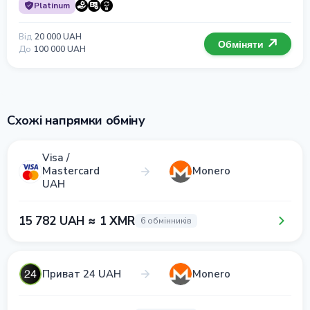
Platinum
Від
20 000 UAH
Обміняти
До
100 000 UAH
Схожі напрямки обміну
Visa /
Mastercard
Monero
UAH
15 782 UAH ≈ 1 XMR
6 обмінників
Приват 24 UAH
Monero