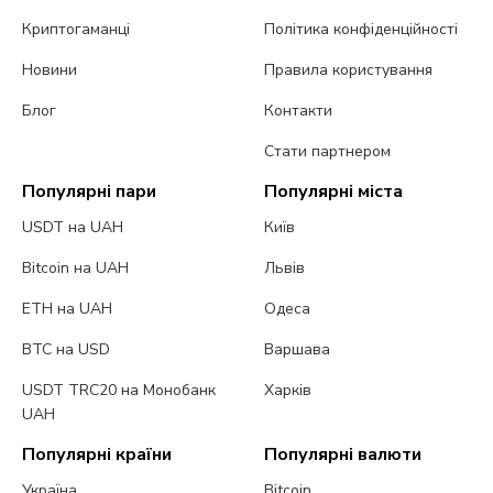
Криптогаманці
Політика конфіденційності
Новини
Правила користування
Блог
Контакти
Стати партнером
Популярні пари
Популярні міста
USDT на UAH
Київ
Bitcoin на UAH
Львів
ETH на UAH
Одеса
BTC на USD
Варшава
USDT TRC20 на Монобанк
Харків
UAH
Популярні країни
Популярні валюти
Україна
Bitcoin