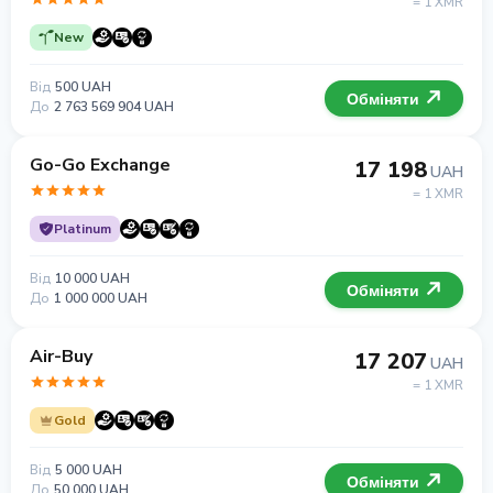
= 1 XMR
New
Від
500 UAH
Обміняти
До
2 763 569 904 UAH
Go-Go Exchange
17 198
UAH
= 1 XMR
Platinum
Від
10 000 UAH
Обміняти
До
1 000 000 UAH
Air-Buy
17 207
UAH
= 1 XMR
Gold
Від
5 000 UAH
Обміняти
До
50 000 UAH