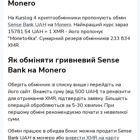
Monero
На Kurslog 4 криптообмінники пропонують обмін
Sense Bank UAH
на
Monero
. Найкращий курс зараз
15781.54 UAH = 1 XMR - його пропонує
"Moneto4ka". Сумарний резерв обмінників 233 834
XMR.
Як обміняти гривневий Sense
Bank на Monero
Оберіть обмінник зі списку вище і перейдіть на
його сайт. Вкажіть суму (від 500 UAH) та реквізити
для отримання XMR, підтвердіть заявку. Більшість
операцій обробляються за 5-30 хвилин. При
першому обміні рекомендуємо почати з невеликої
суми.
Обмін працює в обидва боки: можна продати Sense
Bank UAH в монеро або
вивести XMR на карту