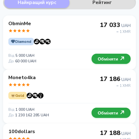
Найкращий курс
Рейтинг
ObminMe
17 033
UAH
= 1 XMR
Diamond
Від
5 000 UAH
Обміняти
До
60 000 UAH
Moneto4ka
17 186
UAH
= 1 XMR
Gold
Від
1 000 UAH
Обміняти
До
1 230 162 285 UAH
100dollars
17 188
UAH