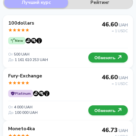
Лучший курс
Рейтинг
100dollars
46.60
UAH
= 1 USDC
New
От
500 UAH
Обменять
До
1 161 610 253 UAH
Fury-Exchange
46.60
UAH
= 1 USDC
Platinum
От
4 000 UAH
Обменять
До
100 000 UAH
Moneto4ka
46.73
UAH