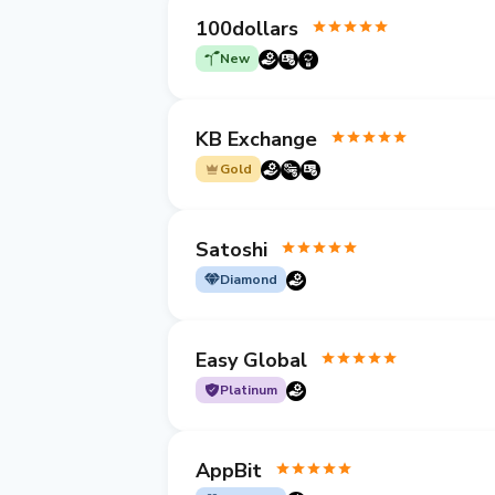
100dollars
New
KB Exchange
Gold
Satoshi
Diamond
Easy Global
Platinum
AppBit