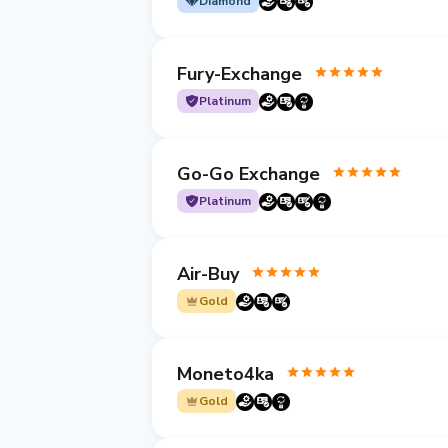
Diamond
Fury-Exchange
Platinum
Go-Go Exchange
Platinum
Air-Buy
Gold
Moneto4ka
Gold