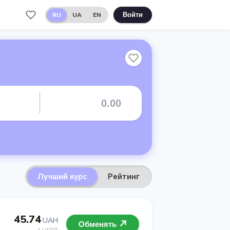
RU
UA
EN
Войти
Лучший курс
Рейтинг
45.74
UAH
Обменять