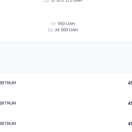
До
17 073 171 UAH
От
550 UAH
До
24 500 UAH
RBITRUM
4
RBITRUM
4
RBITRUM
4