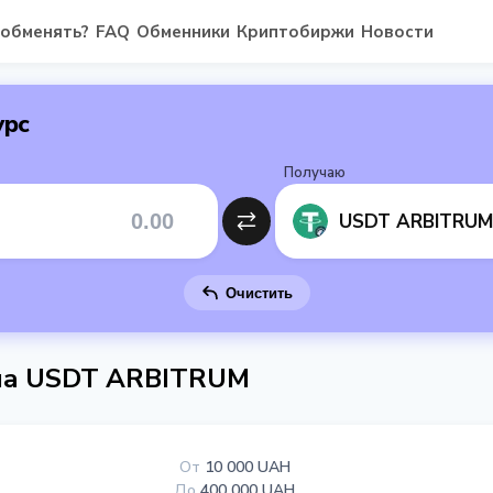
 обменять?
FAQ
Обменники
Криптобиржи
Новости
урс
Получаю
USDT ARBITRUM
Очистить
 на USDT ARBITRUM
От
10 000 UAH
До
400 000 UAH