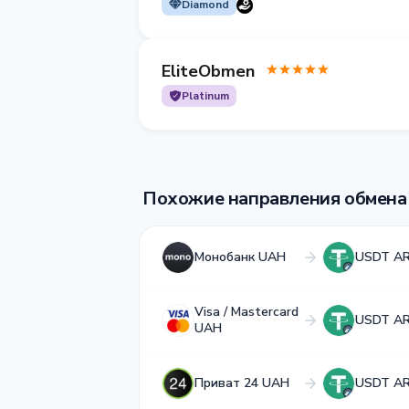
Diamond
EliteObmen
Platinum
Похожие направления обмена
Монобанк UAH
USDT A
Visa / Mastercard
USDT A
UAH
Приват 24 UAH
USDT A