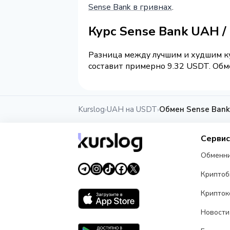
Sense Bank в гривнах
.
Курс Sense Bank UAH 
Разница между лучшим и худшим ку
составит примерно 9.32 USDT. Обме
Kurslog
UAH на USDT
Обмен Sense Ban
›
›
Серви
Обменн
Крипто
Крипток
Новости