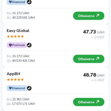
Diamond
Від
15 272 UAH
Обміняти
До
40 229 561 UAH
Easy Global
47.73
UAH
= 1 USDT
Platinum
Від
15 272 UAH
Обміняти
До
40 530 425 UAH
AppBit
48.78
UAH
= 1 USDT
Diamond
Від
21 951 UAH
Обміняти
До
17 073 171 UAH