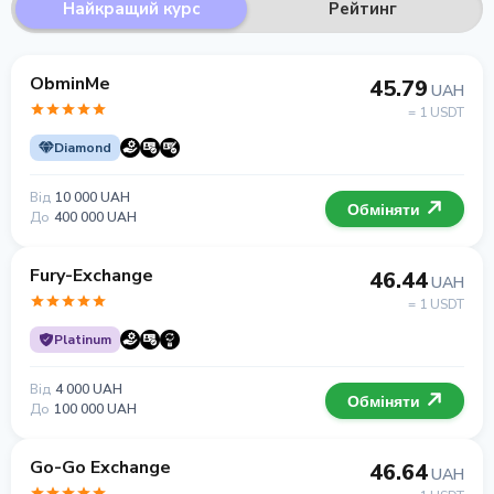
Найкращий курс
Рейтинг
ObminMe
45.79
UAH
= 1 USDT
Diamond
Від
10 000 UAH
Обміняти
До
400 000 UAH
Fury-Exchange
46.44
UAH
= 1 USDT
Platinum
Від
4 000 UAH
Обміняти
До
100 000 UAH
Go-Go Exchange
46.64
UAH