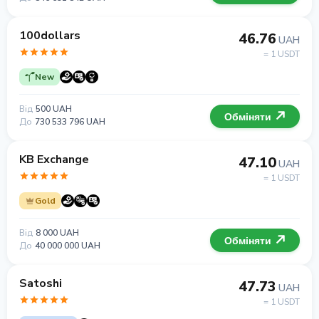
100dollars
46.76
UAH
= 1 USDT
New
Від
500 UAH
Обміняти
До
730 533 796 UAH
KB Exchange
47.10
UAH
= 1 USDT
Gold
Від
8 000 UAH
Обміняти
До
40 000 000 UAH
Satoshi
47.73
UAH
= 1 USDT