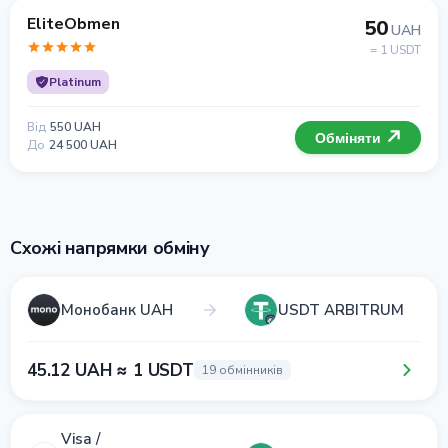
EliteObmen
50
UAH
= 1 USDT
Platinum
Від
550 UAH
Обміняти
До
24 500 UAH
Схожі напрямки обміну
Монобанк UAH
USDT ARBITRUM
45.12 UAH ≈ 1 USDT
19 обмінників
Visa /