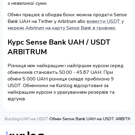
з невеликої суми.
Обмін працює в обидва боки: можна продати Sense
Bank UAH на Tether у Arbitrum або
вивести USDT у
мережі Arbitrum на карту Sense Bank в гривнях
.
Курс Sense Bank UAH / USDT
ARBITRUM
Різниця між найкращим і найгіршим курсом серед
обмінників становить 50.00 - 45.87 UAH. При
обміні 5 000 UAH різниця складе приблизно 9
USDT. Обмінники на Kurslog відсортовані за
найкращим курсом з урахуванням резервів та
відгуків.
Kurslog
›
UAH на USDT
›
Обмін Sense Bank UAH на USDT ARBITRU