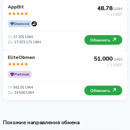
AppBit
48.78
UAH
= 1 USDT
Diamond
От
27 201 UAH
Обменять
До
17 073 171 UAH
EliteObmen
51.000
UAH
= 1 USDT
Platinum
От
561.01 UAH
Обменять
До
24 500 UAH
Похожие направления обмена