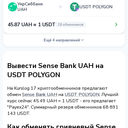
УкрСиббанк
USDT POLYGON
UAH
45.87 UAH ≈ 1 USDT
18 обменников
Ещё 4 направлений
Вывести Sense Bank UAH на
USDT POLYGON
На Kurslog 17 криптообменников предлагают
обмен
Sense Bank UAH
на
USDT POLYGON
. Лучший
курс сейчас 45.49 UAH = 1 USDT - его предлагает
"Payex24". Суммарный резерв обменников 68 891
143 USDT.
Как обменять гривневый Sense