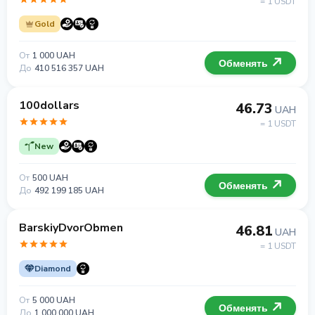
= 1 USDT
Gold
От
1 000 UAH
Обменять
До
410 516 357 UAH
100dollars
46.73
UAH
= 1 USDT
New
От
500 UAH
Обменять
До
492 199 185 UAH
BarskiyDvorObmen
46.81
UAH
= 1 USDT
Diamond
От
5 000 UAH
Обменять
До
1 000 000 UAH