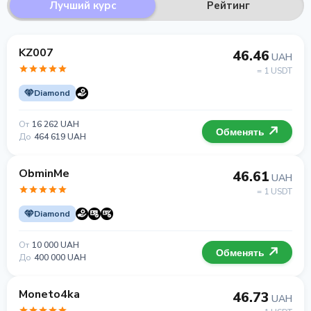
Лучший курс
Рейтинг
KZ007
46.46
UAH
= 1 USDT
Diamond
От
16 262 UAH
Обменять
До
464 619 UAH
ObminMe
46.61
UAH
= 1 USDT
Diamond
От
10 000 UAH
Обменять
До
400 000 UAH
Moneto4ka
46.73
UAH