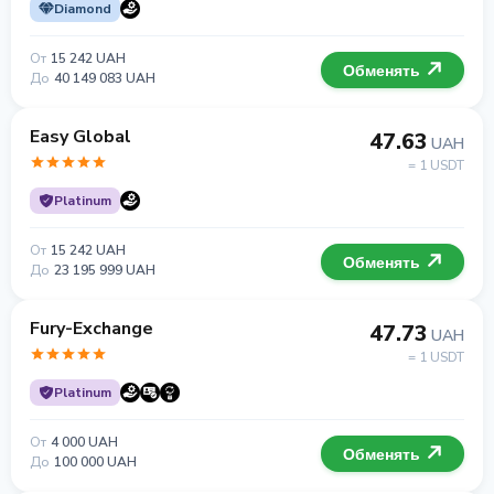
Diamond
От
15 242 UAH
Обменять
До
40 149 083 UAH
Easy Global
47.63
UAH
= 1 USDT
Platinum
От
15 242 UAH
Обменять
До
23 195 999 UAH
Fury-Exchange
47.73
UAH
= 1 USDT
Platinum
От
4 000 UAH
Обменять
До
100 000 UAH