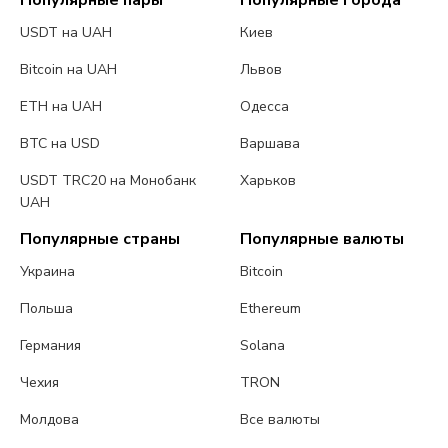
Популярные пары
Популярные города
USDT на UAH
Киев
Bitcoin на UAH
Львов
ETH на UAH
Одесса
BTC на USD
Варшава
USDT TRC20 на Монобанк
Харьков
UAH
Популярные страны
Популярные валюты
Украина
Bitcoin
Польша
Ethereum
Германия
Solana
Чехия
TRON
Молдова
Все валюты