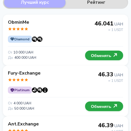
Лучший курс
Рейтинг
ObminMe
46.041
UAH
= 1 USDT
Diamond
От
10 000 UAH
Обменять
До
400 000 UAH
Fury-Exchange
46.33
UAH
= 1 USDT
Platinum
От
4 000 UAH
Обменять
До
50 000 UAH
Ant.Exchange
46.39
UAH