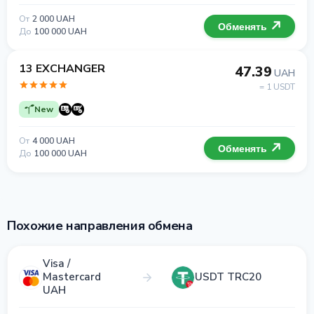
От
2 000 UAH
Обменять
До
100 000 UAH
13 EXCHANGER
47.39
UAH
= 1 USDT
New
От
4 000 UAH
Обменять
До
100 000 UAH
Похожие направления обмена
Visa /
Mastercard
USDT TRC20
UAH