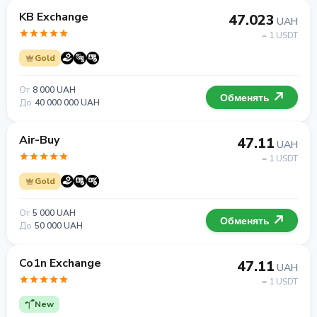
KB Exchange
47.023
UAH
= 1 USDT
Gold
От
8 000 UAH
Обменять
До
40 000 000 UAH
Air-Buy
47.11
UAH
= 1 USDT
Gold
От
5 000 UAH
Обменять
До
50 000 UAH
Co1n Exchange
47.11
UAH
= 1 USDT
New