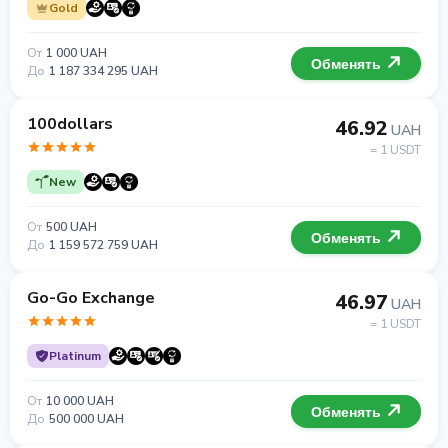
Gold
От
1 000 UAH
Обменять
До
1 187 334 295 UAH
100dollars
46.92
UAH
= 1 USDT
New
От
500 UAH
Обменять
До
1 159 572 759 UAH
Go-Go Exchange
46.97
UAH
= 1 USDT
Platinum
От
10 000 UAH
Обменять
До
500 000 UAH