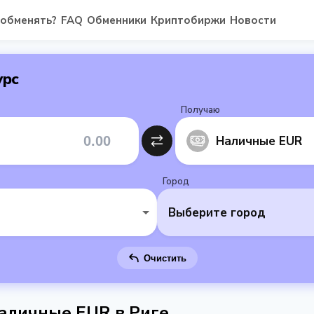
 обменять?
FAQ
Обменники
Криптобиржи
Новости
урс
Получаю
Наличные EUR
Город
Выберите город
Очистить
аличные EUR в Риге