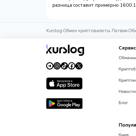
разница составит примерно 1600.15
Kurslog
Обмен криптовалюты Латвия
Обм
›
›
Серви
Обменн
Крипто
Крипток
Новости
Блог
Попул
Киев