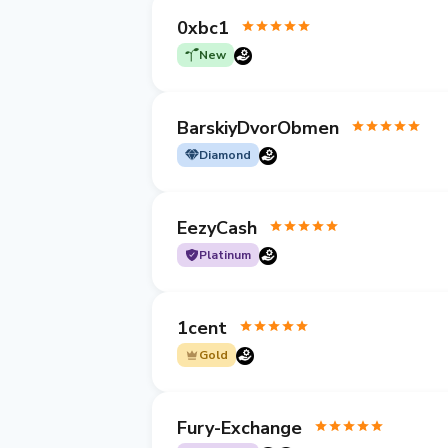
0xbc1
New
BarskiyDvorObmen
Diamond
EezyCash
Platinum
1cent
Gold
Fury-Exchange