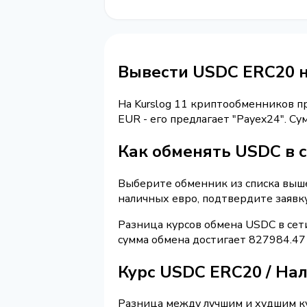
Вывести USDC ERC20 н
На Kurslog 11 криптообменников 
EUR - его предлагает "Payex24". 
Как обменять USDC в с
Выберите обменник из списка выше 
наличных евро, подтвердите заявк
Разница курсов обмена USDC в сет
сумма обмена достигает 827984.47
Курс USDC ERC20 / На
Разница между лучшим и худшим ку