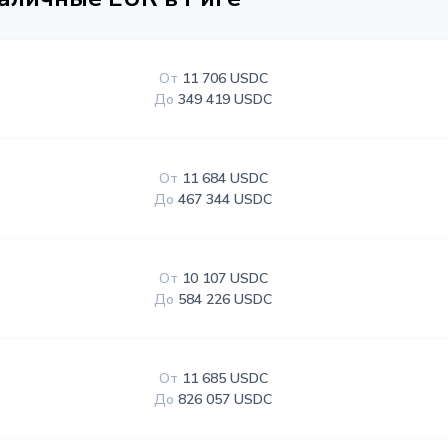
От
11 706 USDC
До
349 419 USDC
От
11 684 USDC
До
467 344 USDC
От
10 107 USDC
До
584 226 USDC
От
11 685 USDC
До
826 057 USDC