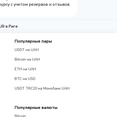
урсу с учетом резервов и отзывов.
R в Риге
Популярные пары
USDT на UAH
Bitcoin на UAH
ETH на UAH
BTC на USD
USDT TRC20 на Монобанк UAH
Популярные валюты
Bitcoin