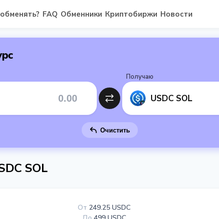
 обменять?
FAQ
Обменники
Криптобиржи
Новости
урс
Получаю
USDC SOL
Очистить
SDC SOL
От
249.25 USDC
До
499 USDC