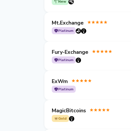
New
Mt.Exchange
Platinum
Fury-Exchange
Platinum
ExWm
Platinum
MagicBitcoins
Gold