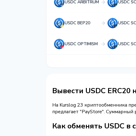
USDC ARBITRUM
USDC S
USDC BEP20
USDC S
USDC OPTIMISM
USDC S
Вывести USDC ERC20 
На Kurslog 23 криптообменника п
предлагает "PayStore". Суммарный
Как обменять USDC в 