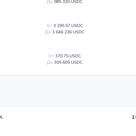
До
985 320 USDC
От
3 295.57 USDC
До
1 646 236 USDC
От
370.75 USDC
До
305 605 USDC
OL
1