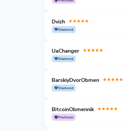
Platinum
Dvizh
Diamond
UaChanger
Diamond
BarskiyDvorObmen
Diamond
BitcoinObmennik
Platinum