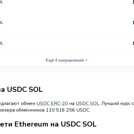
OL
OL
OL
Ещё 4 направлений
на USDC SOL
редлагают обмен
USDC ERC-20
на
USDC SOL
. Лучший курс 
 резерв обменников 110 516 256 USDC.
сети Ethereum на USDC SOL