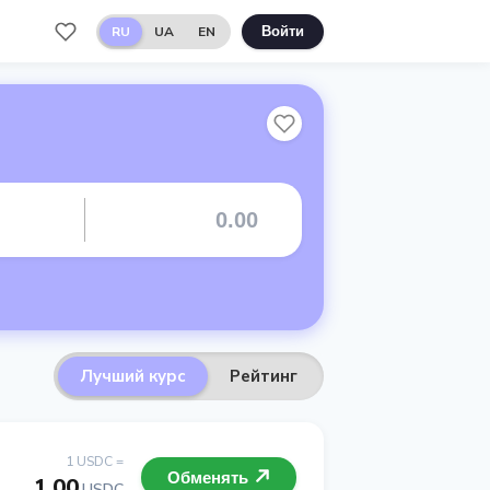
RU
UA
EN
Войти
Лучший курс
Рейтинг
1 USDC =
Обменять
1.00
USDC