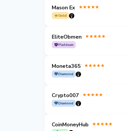
Mason Ex
Gold
EliteObmen
Platinum
Moneta365
Diamond
Crypto007
Diamond
CoinMoneyHub