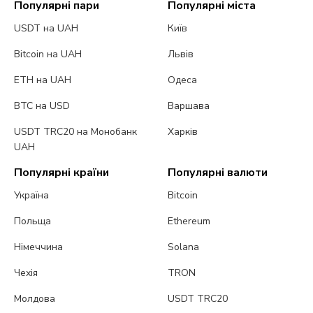
Популярні пари
Популярні міста
USDT на UAH
Київ
Bitcoin на UAH
Львів
ETH на UAH
Одеса
BTC на USD
Варшава
USDT TRC20 на Монобанк
Харків
UAH
Популярні країни
Популярні валюти
Україна
Bitcoin
Польща
Ethereum
Німеччина
Solana
Чехія
TRON
Молдова
USDT TRC20