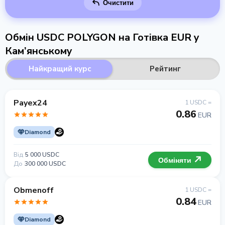
Очистити
Обмін USDC POLYGON на Готівка EUR у
Кам’янському
Найкращий курс
Рейтинг
Payex24
1 USDC =
0.86
EUR
Diamond
Від
5 000 USDC
Обміняти
До
300 000 USDC
Obmenoff
1 USDC =
0.84
EUR
Diamond