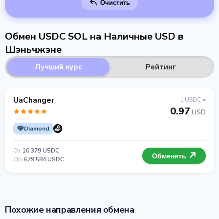
Очистить
Обмен USDC SOL на Наличные USD в
Шэньчжэне
Лучший курс
Рейтинг
UaChanger
1 USDC =
0.97
USD
Diamond
От
10 379 USDC
Обменять
До
679 584 USDC
Похожие направления обмена