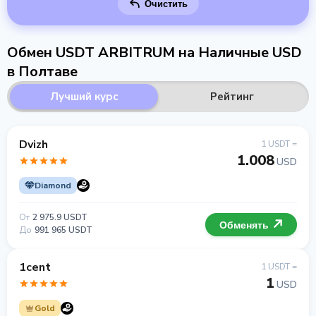
Очистить
Обмен USDT ARBITRUM на Наличные USD
в Полтаве
Лучший курс
Рейтинг
Dvizh
1 USDT =
1.008
USD
Diamond
От
2 975.9 USDT
Обменять
До
991 965 USDT
1cent
1 USDT =
1
USD
Gold