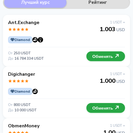
Лучший курс
Рейтинг
Ant.Exchange
1 USDT =
1.003
USD
Diamond
От
250 USDT
Обменять
До
16 784 334 USDT
Digichanger
1 USDT =
1.000
USD
Diamond
От
800 USDT
Обменять
До
10 000 USDT
ObmenMoney
1 USDT =
1.00