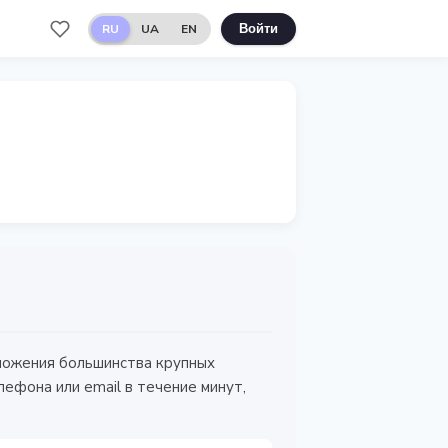
RU
UA
EN
Войти
ложения большинства крупных
лефона или email в течение минут,