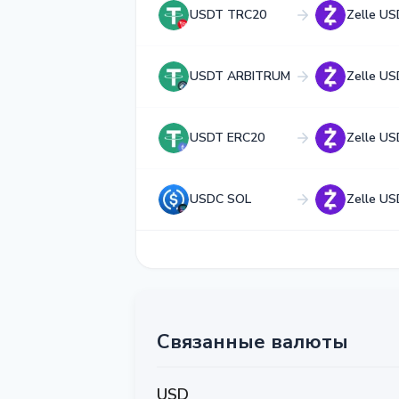
USDT TRC20
Zelle US
USDT ARBITRUM
Zelle US
USDT ERC20
Zelle US
USDC SOL
Zelle US
Связанные валюты
USD