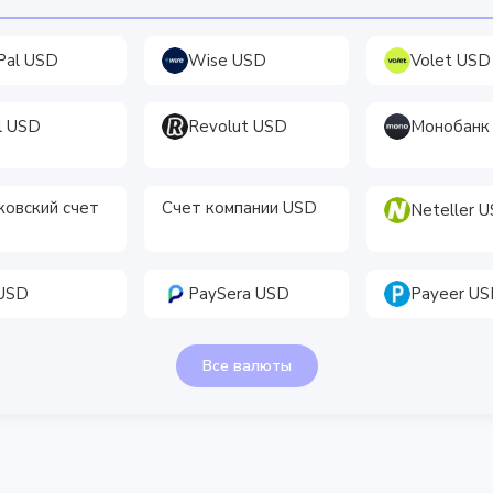
Pal USD
Wise USD
Volet USD
ll USD
Revolut USD
Монобанк
ковский счет
Счет компании USD
Neteller 
D
 USD
PaySera USD
Payeer U
Все валюты