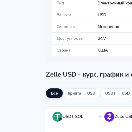
Тип
Электронный ко
Валюта
USD
Скорость
Мгновенно
Доступность
24/7
Страна
США
Zelle USD - курс, график и
Все
Крипта → USD
USDT → USD
USDT SOL
Zelle US