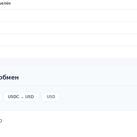
шелёк
 обмен
USDC → USD
USD
D