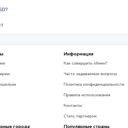
 обмена Zelle USD. Выберите нужное направление из списка на
USD?
держивают операции с Zelle USD.
D?
разных обменников на этой странице. Курсы обновляются в ре
сы
Информация
ики
Как совершить обмен?
биржи
Часто задаваемые вопросы
ошельки
Политика конфиденциальности
Правила использования
Контакты
Стать партнером
ярные города
Популярные страны