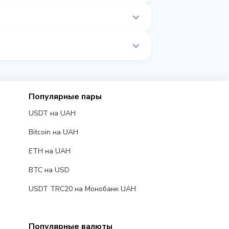
 этой странице.
альном времени.
Популярные пары
USDT на UAH
Bitcoin на UAH
ETH на UAH
BTC на USD
USDT TRC20 на Монобанк UAH
Популярные валюты