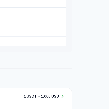
1​ USDT ≈ 1​.0​0​3​ USD