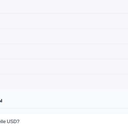
ы
elle USD?