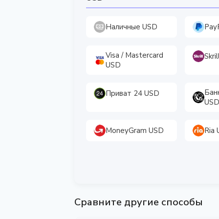
Наличные USD
Pay
Visa / Mastercard
Skri
USD
Бан
Приват 24 USD
US
MoneyGram USD
Ria
Сравните другие способы