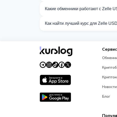
На Kurslog доступно 171 направлений
Какие обменники работают с Zelle 
Сейчас 23 обменников на Kurslog под
Как найти лучший курс для Zelle US
Сравните курсы обмена Zelle USD от 
Серви
Обменн
Крипто
Крипток
Новости
Блог
Попул