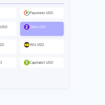
Payoneer USD
 USD
Zelle USD
USD
WU USD
SD
Capitalist USD