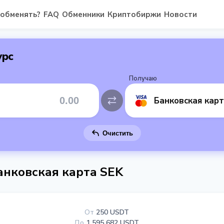
 обменять?
FAQ
Обменники
Криптобиржи
Новости
урс
Получаю
Банковская кар
Очистить
анковская карта SEK
От
250 USDT
До
1 595 682 USDT