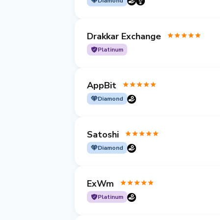
Diamond
Drakkar Exchange
Platinum
AppBit
Diamond
Satoshi
Diamond
ExWm
Platinum