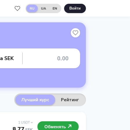
RU
UA
EN
Войти
та SEK
Лучший курс
Рейтинг
1 USDT =
Обменять
8.77
SEK