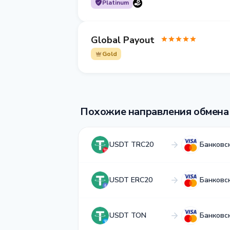
Platinum
Global Payout
Gold
Похожие направления обмена
USDT TRC20
Банковс
USDT ERC20
Банковс
USDT TON
Банковс