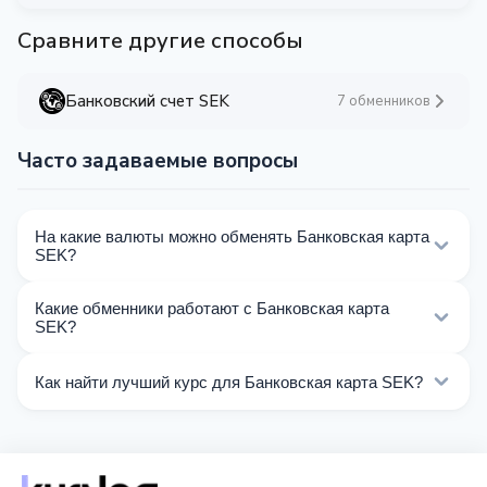
Сравните другие способы
Банковский счет SEK
7 обменников
Часто задаваемые вопросы
На какие валюты можно обменять Банковская карта
SEK?
На Kurslog доступно 61 направлений обмена
Какие обменники работают с Банковская карта
Банковская карта SEK. Выберите нужное
SEK?
направление из списка на этой странице.
Сейчас 17 обменников на Kurslog поддерживают
Как найти лучший курс для Банковская карта SEK?
операции с Банковская карта SEK.
Сравните курсы обмена Банковская карта SEK от
разных обменников на этой странице. Курсы
обновляются в реальном времени.