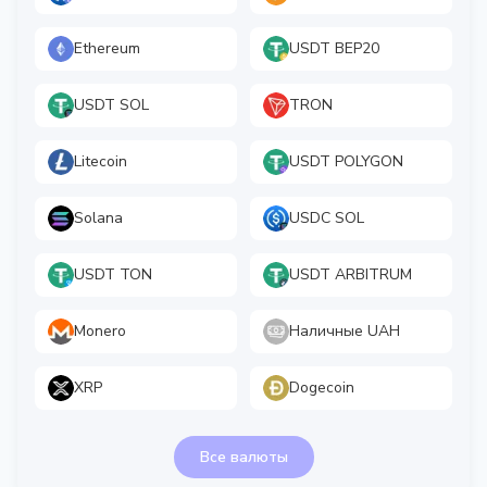
Ethereum
USDT BEP20
USDT SOL
TRON
Litecoin
USDT POLYGON
Solana
USDC SOL
USDT TON
USDT ARBITRUM
Monero
Наличные UAH
XRP
Dogecoin
Все валюты