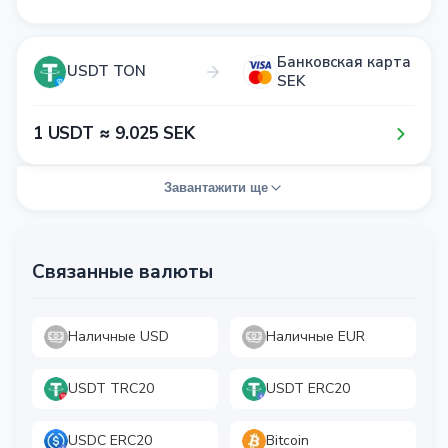
Банковская карта
USDT TON
SEK
1​ USDT ≈ 9​.0​2​5​ SEK
Завантажити ще
Связанные валюты
Наличные USD
Наличные EUR
USDT TRC20
USDT ERC20
USDC ERC20
Bitcoin