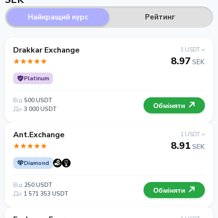
Найкращий курс
Рейтинг
Drakkar Exchange
1 USDT =
8.97
SEK
Platinum
Від
500 USDT
Обміняти
До
3 000 USDT
Ant.Exchange
1 USDT =
8.91
SEK
Diamond
Від
250 USDT
Обміняти
До
1 571 353 USDT