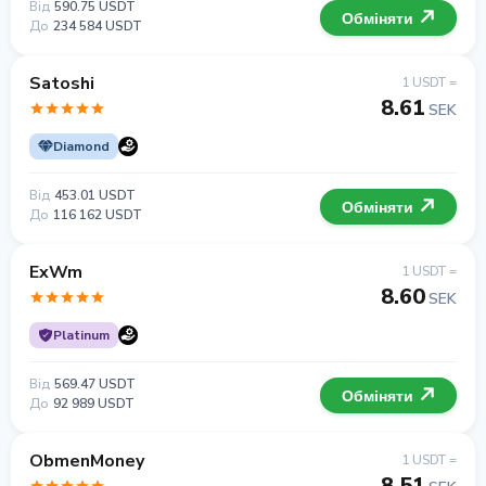
Від
590.75 USDT
Обміняти
До
234 584 USDT
Satoshi
1 USDT =
8.61
SEK
Diamond
Від
453.01 USDT
Обміняти
До
116 162 USDT
ExWm
1 USDT =
8.60
SEK
Platinum
Від
569.47 USDT
Обміняти
До
92 989 USDT
ObmenMoney
1 USDT =
8.51