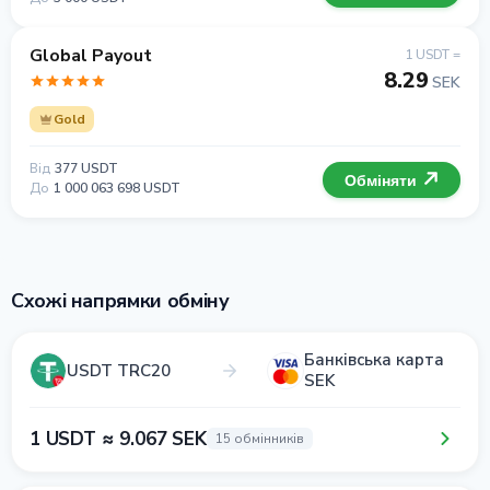
Global Payout
1 USDT =
8.29
SEK
Gold
Від
377 USDT
Обміняти
До
1 000 063 698 USDT
Схожі напрямки обміну
Банківська карта
USDT TRC20
SEK
1 USDT ≈ 9.067 SEK
15 обмінників