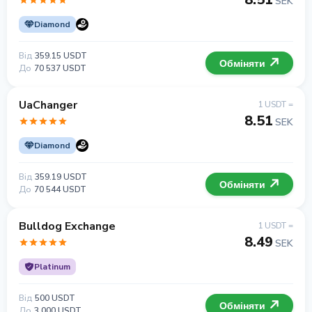
SEK
Diamond
Від
359.15 USDT
Обміняти
До
70 537 USDT
UaChanger
1 USDT =
8.51
SEK
Diamond
Від
359.19 USDT
Обміняти
До
70 544 USDT
Bulldog Exchange
1 USDT =
8.49
SEK
Platinum
Від
500 USDT
Обміняти
До
3 000 USDT