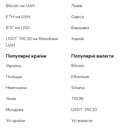
Bitcoin на UAH
Львів
ETH на UAH
Одеса
BTC на USD
Варшава
USDT TRC20 на Монобанк
Харків
UAH
Популярні країни
Популярні валюти
Україна
Bitcoin
Польща
Ethereum
Німеччина
Solana
Чехія
TRON
Молдова
USDT TRC20
Усі країни
Усі валюти