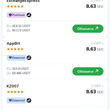
ExchangeExpress
1 USDT =
8.63
SEK
Platinum
Від
654.32 USDT
Обміняти
До
90 172 USDT
AppBit
1 USDT =
8.63
SEK
Diamond
Від
353.8 USDT
Обміняти
До
69 486 USDT
KZ007
1 USDT =
8.63
SEK
Diamond