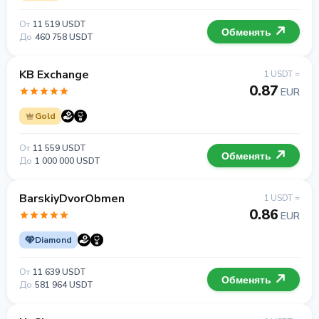
От
11 519 USDT
Обменять
До
460 758 USDT
KB Exchange
1 USDT =
0.87
EUR
Gold
От
11 559 USDT
Обменять
До
1 000 000 USDT
BarskiyDvorObmen
1 USDT =
0.86
EUR
Diamond
От
11 639 USDT
Обменять
До
581 964 USDT