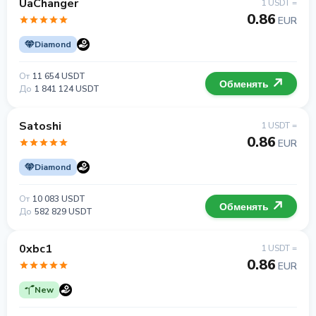
UaChanger
1 USDT =
0.86
EUR
Diamond
От
11 654 USDT
Обменять
До
1 841 124 USDT
Satoshi
1 USDT =
0.86
EUR
Diamond
От
10 083 USDT
Обменять
До
582 829 USDT
0xbc1
1 USDT =
0.86
EUR
New