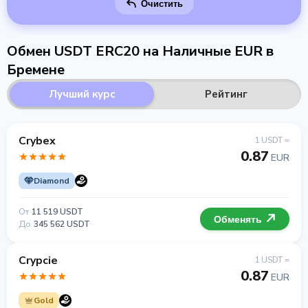
Очистить
Обмен USDT ERC20 на Наличные EUR в
Бремене
Лучший курс
Рейтинг
Crybex
1 USDT =
0.87
EUR
Diamond
От
11 519 USDT
Обменять
До
345 562 USDT
Crypcie
1 USDT =
0.87
EUR
Gold