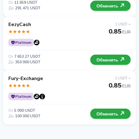
От
11 659 USDT
Обменять
До
291 471 USDT
EezyCash
1 USDT =
0.85
EUR
Platinum
От
7 653.27 USDT
Обменять
До
350 000 USDT
Fury-Exchange
1 USDT =
0.85
EUR
Platinum
От
5 000 USDT
Обменять
До
100 000 USDT