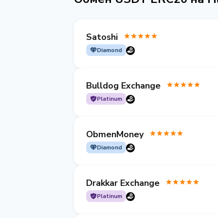
Satoshi
Diamond
Bulldog Exchange
Platinum
ObmenMoney
Diamond
Drakkar Exchange
Platinum