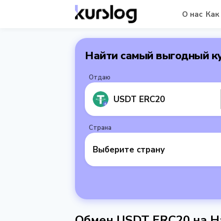
О нас
Как
Найти самый выгодный к
Отдаю
USDT ERC20
Страна
Выберите страну
Обмен USDT ERC20 на Н