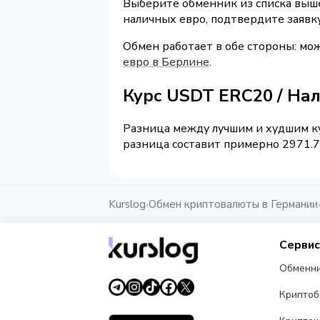
Выберите обменник из списка выше 
наличных евро, подтвердите заявк
Обмен работает в обе стороны: м
евро в Берлине
.
Курс USDT ERC20 / На
Разница между лучшим и худшим ку
разница составит примерно 2971.78
Kurslog
Обмен криптовалюты в Германии
›
Серви
Обменн
Крипто