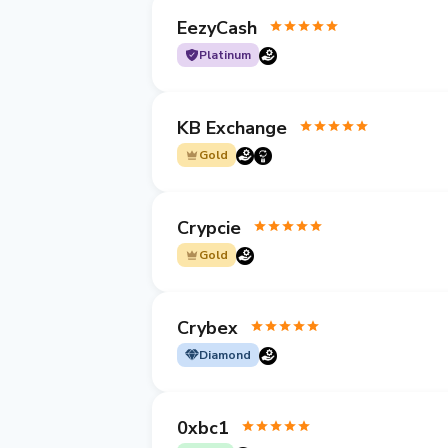
EezyCash
Platinum
KB Exchange
Gold
Crypcie
Gold
Crybex
Diamond
0xbc1