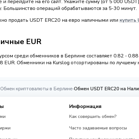
и перейдите на его сайт. Укажите сумму (от 5 000 USDT
у. Большинство операций обрабатываются за 5-30 минут.
ожно продать USDT ERC20 на евро наличными или
купить 
личные EUR
рсом среди обменников в Берлине составляет 0.82 - 0.8
 EUR. Обменники на Kurslog отсортированы по лучшему к
Обмен криптовалюты в Берлине
Обмен USDT ERC20 на Нали
›
›
сы
Информация
ики
Как совершить обмен?
биржи
Часто задаваемые вопросы