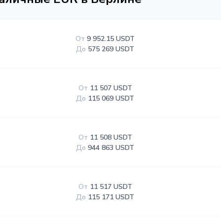
От
9 952.15 USDT
До
575 269 USDT
От
11 507 USDT
До
115 069 USDT
От
11 508 USDT
До
944 863 USDT
От
11 517 USDT
До
115 171 USDT