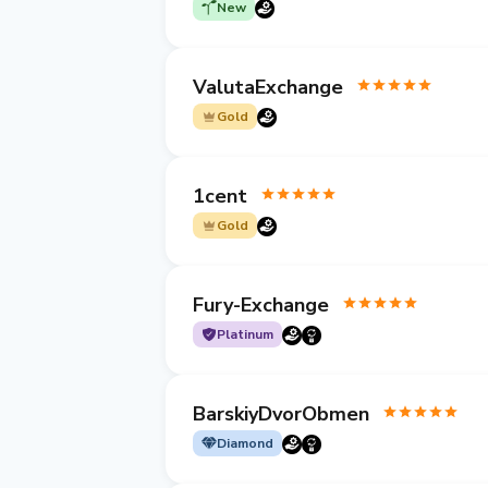
New
ValutaExchange
Gold
1cent
Gold
Fury-Exchange
Platinum
BarskiyDvorObmen
Diamond