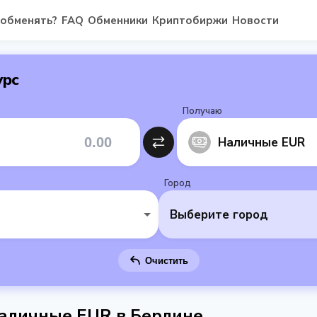
 обменять?
FAQ
Обменники
Криптобиржи
Новости
урс
Получаю
Наличные EUR
Город
Выберите город
Очистить
аличные EUR в Берлине