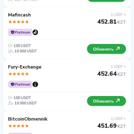
Mafincash
1 USDT =
452.81
KZT
Platinum
От
100 USDT
Обменять
До
10 000 USDT
Fury-Exchange
1 USDT =
452.64
KZT
Platinum
От
100 USDT
Обменять
До
10 000 USDT
BitcoinObmennik
1 USDT =
451.69
KZT