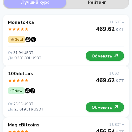
Лучший курс
Рейтинг
Moneto4ka
1 USDT =
469.62
KZT
Gold
От
31.94 USDT
Обменять
До
9 385 801 USDT
100dollars
1 USDT =
469.62
KZT
New
От
25.55 USDT
Обменять
До
23 619 316 USDT
MagicBitcoins
1 USDT =
456.54