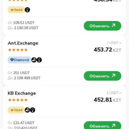
KZT
Gold
От
109.52 USDT
Обменять
До
2 190.38 USDT
Ant.Exchange
1 USDT =
453.72
KZT
Diamond
От
251 USDT
Обменять
До
2 199 499 USDT
KB Exchange
1 USDT =
452.81
KZT
Gold
От
121.47 USDT
Обменять
До
110 420 USDT