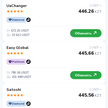
UaChanger
1 USDT =
446.26
KZT
Diamond
От
672.25 USDT
Обменять
До
33 612 USDT
Easy Global
1 USDT =
445.66
KZT
Platinum
От
785.36 USDT
Обменять
До
201 949 USDT
Satoshi
1 USDT =
445.56
KZT
Diamond