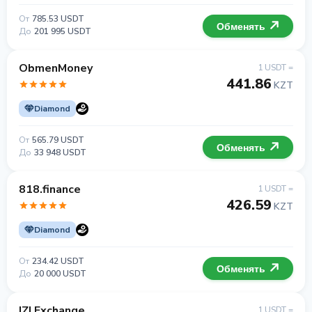
От
785.53 USDT
Обменять
До
201 995 USDT
ObmenMoney
1 USDT =
441.86
KZT
Diamond
От
565.79 USDT
Обменять
До
33 948 USDT
818.finance
1 USDT =
426.59
KZT
Diamond
От
234.42 USDT
Обменять
До
20 000 USDT
IZI Exchange
1 USDT =