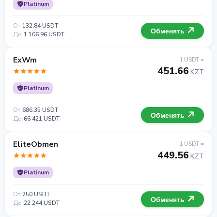
Platinum
От
132.84 USDT
Обменять
До
1 106.96 USDT
ExWm
1 USDT =
451.66
KZT
Platinum
От
686.35 USDT
Обменять
До
66 421 USDT
EliteObmen
1 USDT =
449.56
KZT
Platinum
От
250 USDT
Обменять
До
22 244 USDT