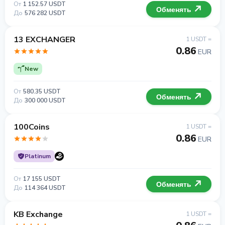
От
1 152.57 USDT
Обменять
До
576 282 USDT
13 EXCHANGER
1 USDT =
0.86
EUR
New
От
580.35 USDT
Обменять
До
300 000 USDT
100Coins
1 USDT =
0.86
EUR
Platinum
От
17 155 USDT
Обменять
До
114 364 USDT
KB Exchange
1 USDT =