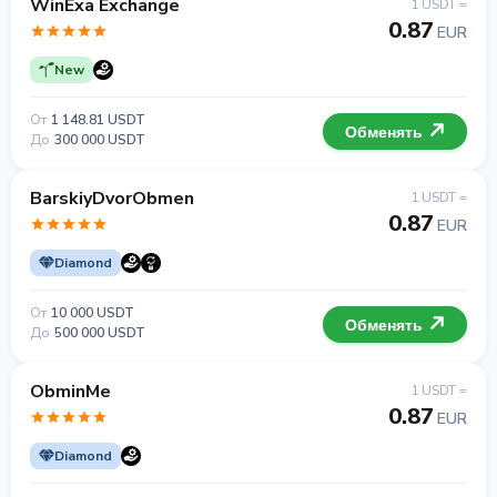
WinExa Exchange
1 USDT =
0.87
EUR
New
От
1 148.81 USDT
Обменять
До
300 000 USDT
BarskiyDvorObmen
1 USDT =
0.87
EUR
Diamond
От
10 000 USDT
Обменять
До
500 000 USDT
ObminMe
1 USDT =
0.87
EUR
Diamond