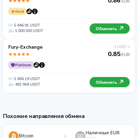
0.86
EUR
Gold
От
5 846.91 USDT
Обменять
До
1 000 000 USDT
Fury-Exchange
1 USDT =
0.85
EUR
Platinum
От
5 906.19 USDT
Обменять
До
492 969 USDT
Похожие направления обмена
Наличные EUR
Bitcoin