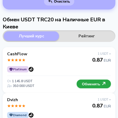
Очистить
Обмен USDT TRC20 на Наличные EUR в
Киеве
Лучший курс
Рейтинг
CashFlow
1 USDT =
0.87
EUR
Platinum
От
1 145.8 USDT
Обменять
До
350 000 USDT
Dvizh
1 USDT =
0.87
EUR
Diamond