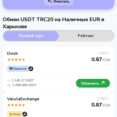
Очистить
Обмен USDT TRC20 на Наличные EUR в
Харькове
Лучший курс
Рейтинг
Dvizh
1 USDT =
0.87
EUR
Diamond
От
1 145.27 USDT
Обменять
До
2 000 000 USDT
ValutaExchange
1 USDT =
0.87
EUR
Gold