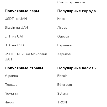
Стать партнером
Популярные пары
Популярные города
USDT на UAH
Киев
Bitcoin на UAH
Львов
ETH на UAH
Одесса
BTC на USD
Варшава
USDT TRC20 на Монобанк
Харьков
UAH
Популярные страны
Популярные валюты
Украина
Bitcoin
Польша
Ethereum
Германия
Solana
Чехия
TRON