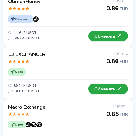
ObmenMoney
1 USDT =
0.86
EUR
Diamond
От
11 612 USDT
Обменять
До
953 460 USDT
13 EXCHANGER
1 USDT =
0.86
EUR
New
От
584.05 USDT
Обменять
До
300 000 USDT
Macro Exchange
1 USDT =
0.85
EUR
New